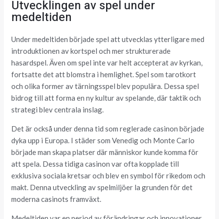
Utvecklingen av spel under
medeltiden
Under medeltiden började spel att utvecklas ytterligare med
introduktionen av kortspel och mer strukturerade
hasardspel. Även om spel inte var helt accepterat av kyrkan,
fortsatte det att blomstra i hemlighet. Spel som tarotkort
och olika former av tärningsspel blev populära. Dessa spel
bidrog till att forma en ny kultur av spelande, där taktik och
strategi blev centrala inslag.
Det är också under denna tid som reglerade casinon började
dyka upp i Europa. I städer som Venedig och Monte Carlo
började man skapa platser där människor kunde komma för
att spela. Dessa tidiga casinon var ofta kopplade till
exklusiva sociala kretsar och blev en symbol för rikedom och
makt. Denna utveckling av spelmiljöer la grunden för det
moderna casinots framväxt.
Medeltiden var en period av förändringar och innovationer