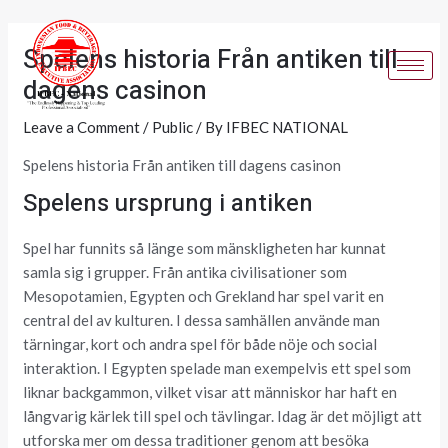
Skip
Post
to
navigation
Spelens historia Från antiken till
content
dagens casinon
Leave a Comment
/
Public
/ By
IFBEC NATIONAL
Spelens historia Från antiken till dagens casinon
Spelens ursprung i antiken
Spel har funnits så länge som mänskligheten har kunnat
samla sig i grupper. Från antika civilisationer som
Mesopotamien, Egypten och Grekland har spel varit en
central del av kulturen. I dessa samhällen använde man
tärningar, kort och andra spel för både nöje och social
interaktion. I Egypten spelade man exempelvis ett spel som
liknar backgammon, vilket visar att människor har haft en
långvarig kärlek till spel och tävlingar. Idag är det möjligt att
utforska mer om dessa traditioner genom att besöka