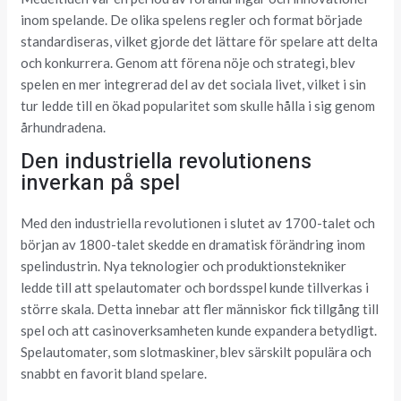
inom spelande. De olika spelens regler och format började
standardiseras, vilket gjorde det lättare för spelare att delta
och konkurrera. Genom att förena nöje och strategi, blev
spelen en mer integrerad del av det sociala livet, vilket i sin
tur ledde till en ökad popularitet som skulle hålla i sig genom
århundradena.
Den industriella revolutionens
inverkan på spel
Med den industriella revolutionen i slutet av 1700-talet och
början av 1800-talet skedde en dramatisk förändring inom
spelindustrin. Nya teknologier och produktionstekniker
ledde till att spelautomater och bordsspel kunde tillverkas i
större skala. Detta innebar att fler människor fick tillgång till
spel och att casinoverksamheten kunde expandera betydligt.
Spelautomater, som slotmaskiner, blev särskilt populära och
snabbt en favorit bland spelare.