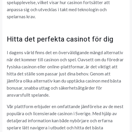
spelupplevelse, vilket visar hur casinon fortsätter att
anpassa sig och utvecklas i takt med teknologin och
spelarnas krav.
Hitta det perfekta casinot för dig
I dagens värld finns det en överväldigande mängd alternativ
när det kommer till casinon och spel. Oavsett om du föredrar
fysiska casinon eller online-plattformar, är det viktigt att
hitta det ställe som passar just dina behov. Genom att
jämföra olika alternativ kan du upptäcka casinon med bästa
bonusar, snabba uttag och säkerhetsåtgärder för
ansvarsfullt spelande.
Vår plattform erbjuder en omfattande jämförelse av de mest
populära och licensierade casinon i Sverige. Med hjälp av
detaljerad information kan både nybörjare och erfarna
spelare lätt navigera i utbudet och hitta det bästa