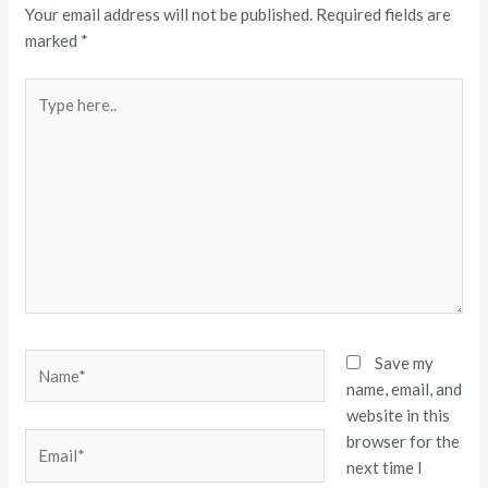
Your email address will not be published.
Required fields are
marked
*
Type
here..
Name*
Save my
name, email, and
website in this
browser for the
Email*
next time I