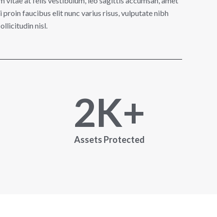
m vitae at felis vestibulum, leo sagittis accumsan, amet
i proin faucibus elit nunc varius risus, vulputate nibh
llicitudin nisl.
2
K+
Assets Protected