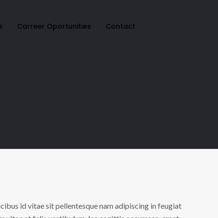
s
Carreer Oportunities
Contact
ibus id vitae sit pellentesque nam adipiscing in feugiat