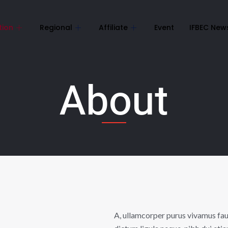
tion
Regional
Affiliate
Event
IFBEC New
About
A, ullamcorper purus vivamus fauc