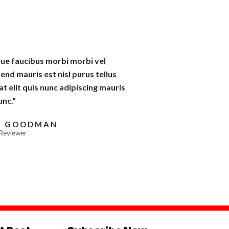
que faucibus morbi morbi vel
end mauris est nisl purus tellus
 elit quis nunc adipiscing mauris
unc."
N GOODMAN
Reviewer