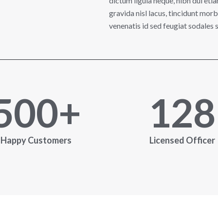
dictum ligula neque, nibh dui etia
gravida nisl lacus, tincidunt morb
venenatis id sed feugiat sodales so
500
+
128
Happy Customers
Licensed Officer