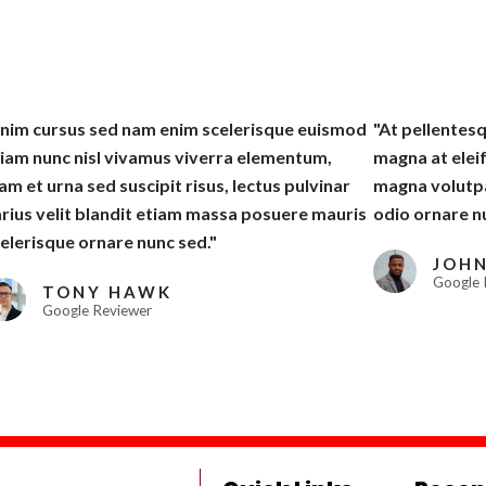
nim cursus sed nam enim scelerisque euismod
"At pellentes
iam nunc nisl vivamus viverra elementum,
magna at eleif
am et urna sed suscipit risus, lectus pulvinar
magna volutpat
rius velit blandit etiam massa posuere mauris
odio ornare n
elerisque ornare nunc sed."
JOH
Google 
TONY HAWK
Google Reviewer