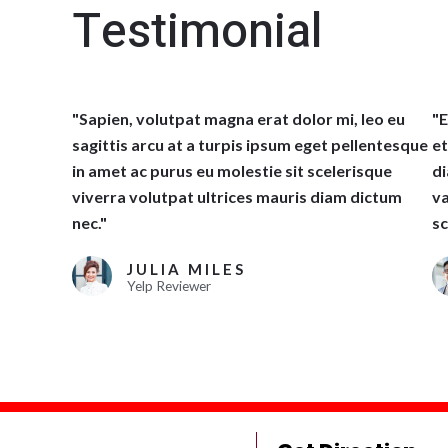
Testimonial
"Sapien, volutpat magna erat dolor mi, leo eu
"E
sagittis arcu at a turpis ipsum eget pellentesque
et
in amet ac purus eu molestie sit scelerisque
di
viverra volutpat ultrices mauris diam dictum
va
nec."
sc
JULIA MILES
Yelp Reviewer