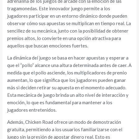
adrenalina de los juegos de arcade con la emoción de las
tragamonedas. Este innovador juego permite a los
jugadores participar en un entorno dinámico donde pueden
observar cómo sus apuestas se multiplican en tiempo real. La
sencillez de su mecánica, junto con la posibilidad de obtener
premios altos, lo convierte en una opción atractiva para
aquellos que buscan emociones fuertes.
La dinámica del juego se basa en hacer apuestas y esperar a
que el “pollo” alcance una altura determinada antes de caer. A
medida que el pollo asciende, los multiplicadores de premio
aumentan, lo que significa que los jugadores pueden ganar
más si deciden retirar su apuesta en el momento adecuado.
Esta mecánica de juego brinda un alto nivel de interacción y
emoción, lo que es fundamental para mantener a los
jugadores entretenidos.
Además, Chicken Road ofrece un modo de demostración
gratuita, permitiendo a los usuarios familiarizarse con el
juego sin la presión de apostar dinero real. Esto es