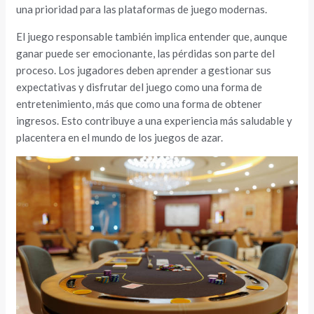
una prioridad para las plataformas de juego modernas.
El juego responsable también implica entender que, aunque
ganar puede ser emocionante, las pérdidas son parte del
proceso. Los jugadores deben aprender a gestionar sus
expectativas y disfrutar del juego como una forma de
entretenimiento, más que como una forma de obtener
ingresos. Esto contribuye a una experiencia más saludable y
placentera en el mundo de los juegos de azar.