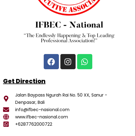
F
I
W
a
n
h
c
s
a
e
t
t
Get Direction
b
a
s
o
g
a
Jalan Baypass Ngurah Rai No. 50 XX, Sanur -
o
r
p
Denpasar, Bali
k
a
p
info@ifbec-nasional.com
m
www.ifbec-nasional.com
+6287762000722