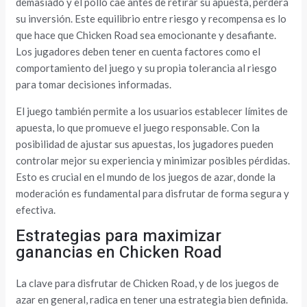
demasiado y el pollo cae antes de retirar su apuesta, perderá
su inversión. Este equilibrio entre riesgo y recompensa es lo
que hace que Chicken Road sea emocionante y desafiante.
Los jugadores deben tener en cuenta factores como el
comportamiento del juego y su propia tolerancia al riesgo
para tomar decisiones informadas.
El juego también permite a los usuarios establecer límites de
apuesta, lo que promueve el juego responsable. Con la
posibilidad de ajustar sus apuestas, los jugadores pueden
controlar mejor su experiencia y minimizar posibles pérdidas.
Esto es crucial en el mundo de los juegos de azar, donde la
moderación es fundamental para disfrutar de forma segura y
efectiva.
Estrategias para maximizar
ganancias en Chicken Road
La clave para disfrutar de Chicken Road, y de los juegos de
azar en general, radica en tener una estrategia bien definida.