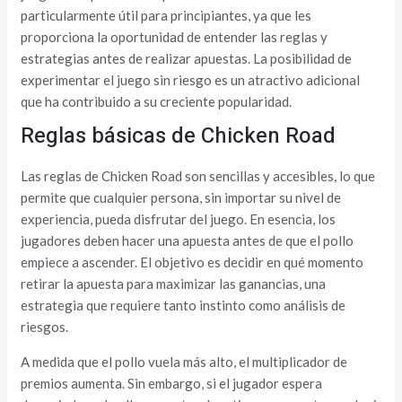
particularmente útil para principiantes, ya que les
proporciona la oportunidad de entender las reglas y
estrategias antes de realizar apuestas. La posibilidad de
experimentar el juego sin riesgo es un atractivo adicional
que ha contribuido a su creciente popularidad.
Reglas básicas de Chicken Road
Las reglas de Chicken Road son sencillas y accesibles, lo que
permite que cualquier persona, sin importar su nivel de
experiencia, pueda disfrutar del juego. En esencia, los
jugadores deben hacer una apuesta antes de que el pollo
empiece a ascender. El objetivo es decidir en qué momento
retirar la apuesta para maximizar las ganancias, una
estrategia que requiere tanto instinto como análisis de
riesgos.
A medida que el pollo vuela más alto, el multiplicador de
premios aumenta. Sin embargo, si el jugador espera