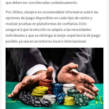
que deben ser consideradas cuidadosamente.
Por último, siempre es recomendable informarse sobre las
opciones de juego disponibles en cada tipo de casino y
realizar pruebas en plataformas de confianza. Esto
asegurará que la elección se adapte a las necesidades
individuales y que se obtenga la mejor experiencia de juego
posible, ya sea en un entorno local o internacional.