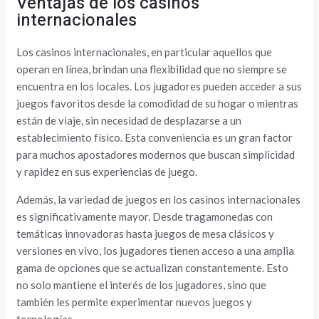
Ventajas de los casinos
internacionales
Los casinos internacionales, en particular aquellos que
operan en línea, brindan una flexibilidad que no siempre se
encuentra en los locales. Los jugadores pueden acceder a sus
juegos favoritos desde la comodidad de su hogar o mientras
están de viaje, sin necesidad de desplazarse a un
establecimiento físico. Esta conveniencia es un gran factor
para muchos apostadores modernos que buscan simplicidad
y rapidez en sus experiencias de juego.
Además, la variedad de juegos en los casinos internacionales
es significativamente mayor. Desde tragamonedas con
temáticas innovadoras hasta juegos de mesa clásicos y
versiones en vivo, los jugadores tienen acceso a una amplia
gama de opciones que se actualizan constantemente. Esto
no solo mantiene el interés de los jugadores, sino que
también les permite experimentar nuevos juegos y