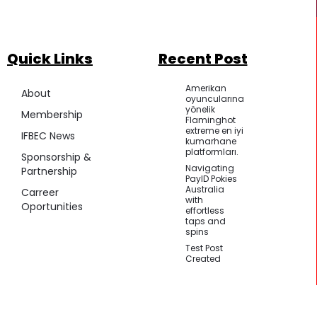
Quick Links
Recent Post
Amerikan
About
oyuncularına
yönelik
Membership
Flaminghot
extreme en iyi
IFBEC News
kumarhane
platformları.
Sponsorship &
Navigating
Partnership
PayID Pokies
Australia
Carreer
with
Oportunities
effortless
taps and
spins
Test Post
Created