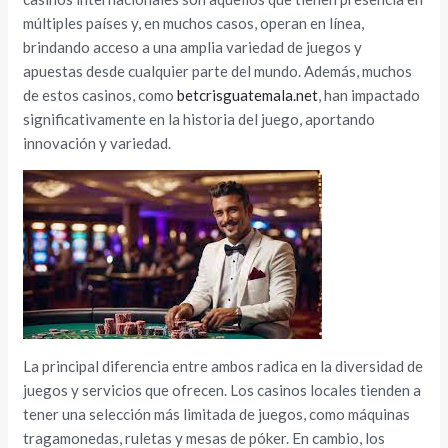
múltiples países y, en muchos casos, operan en línea,
brindando acceso a una amplia variedad de juegos y
apuestas desde cualquier parte del mundo. Además, muchos
de estos casinos, como
betcrisguatemala.net
, han impactado
significativamente en la historia del juego, aportando
innovación y variedad.
La principal diferencia entre ambos radica en la diversidad de
juegos y servicios que ofrecen. Los casinos locales tienden a
tener una selección más limitada de juegos, como máquinas
tragamonedas, ruletas y mesas de póker. En cambio, los