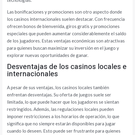
tecnologías.
Las bonificaciones y promociones son otro aspecto donde
los casinos internacionales suelen destacar. Con frecuencia
ofrecen bonos de bienvenida, giros gratis y promociones
especiales que pueden aumentar considerablemente el saldo
de los jugadores. Estas ventajas económicas son atractivas
para quienes buscan maximizar su inversión en el juego y
explorar nuevas oportunidades de ganar.
Desventajas de los casinos locales e
internacionales
A pesar de sus ventajas, los casinos locales también
enfrentan desventajas. Su oferta de juegos suele ser
limitada, lo que puede hacer que los jugadores se sientan
restringidos. Además, las regulaciones locales pueden
imponer restricciones a los horarios de operación, lo que
significa que no siempre estarán disponibles para jugar
cuando lo deseen. Esto puede ser frustrante para quienes