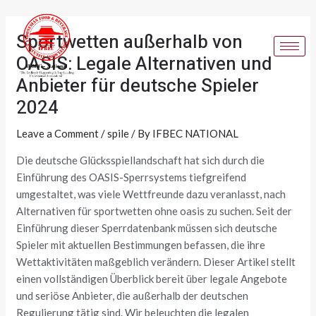
Skip
Post
to
navigation
Sportwetten außerhalb von
content
OASIS: Legale Alternativen und
Anbieter für deutsche Spieler
2024
Leave a Comment
/
spile
/ By
IFBEC NATIONAL
Die deutsche Glücksspiellandschaft hat sich durch die
Einführung des OASIS-Sperrsystems tiefgreifend
umgestaltet, was viele Wettfreunde dazu veranlasst, nach
Alternativen für sportwetten ohne oasis zu suchen. Seit der
Einführung dieser Sperrdatenbank müssen sich deutsche
Spieler mit aktuellen Bestimmungen befassen, die ihre
Wettaktivitäten maßgeblich verändern. Dieser Artikel stellt
einen vollständigen Überblick bereit über legale Angebote
und seriöse Anbieter, die außerhalb der deutschen
Regulierung tätig sind. Wir beleuchten die legalen