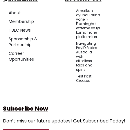
Amerikan
About
oyuncularına
yönelik
Membership
Flaminghot
extreme en iyi
IFBEC News
kumarhane
platformları.
Sponsorship &
Navigating
Partnership
PayID Pokies
Australia
Carreer
with
Oportunities
effortless
taps and
spins
Test Post
Created
Subscribe Now
Don’t miss our future updates! Get Subscribed Today!