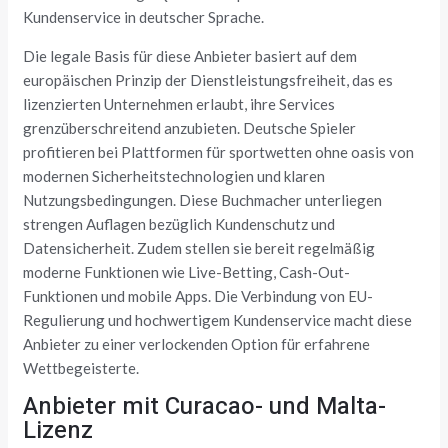
Kundenservice in deutscher Sprache.
Die legale Basis für diese Anbieter basiert auf dem
europäischen Prinzip der Dienstleistungsfreiheit, das es
lizenzierten Unternehmen erlaubt, ihre Services
grenzüberschreitend anzubieten. Deutsche Spieler
profitieren bei Plattformen für sportwetten ohne oasis von
modernen Sicherheitstechnologien und klaren
Nutzungsbedingungen. Diese Buchmacher unterliegen
strengen Auflagen bezüglich Kundenschutz und
Datensicherheit. Zudem stellen sie bereit regelmäßig
moderne Funktionen wie Live-Betting, Cash-Out-
Funktionen und mobile Apps. Die Verbindung von EU-
Regulierung und hochwertigem Kundenservice macht diese
Anbieter zu einer verlockenden Option für erfahrene
Wettbegeisterte.
Anbieter mit Curacao- und Malta-
Lizenz