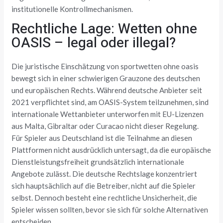
institutionelle Kontrollmechanismen.
Rechtliche Lage: Wetten ohne
OASIS – legal oder illegal?
Die juristische Einschätzung von sportwetten ohne oasis
bewegt sich in einer schwierigen Grauzone des deutschen
und europäischen Rechts. Während deutsche Anbieter seit
2021 verpflichtet sind, am OASIS-System teilzunehmen, sind
internationale Wettanbieter unterworfen mit EU-Lizenzen
aus Malta, Gibraltar oder Curacao nicht dieser Regelung.
Für Spieler aus Deutschland ist die Teilnahme an diesen
Plattformen nicht ausdrücklich untersagt, da die europäische
Dienstleistungsfreiheit grundsätzlich internationale
Angebote zulässt. Die deutsche Rechtslage konzentriert
sich hauptsächlich auf die Betreiber, nicht auf die Spieler
selbst. Dennoch besteht eine rechtliche Unsicherheit, die
Spieler wissen sollten, bevor sie sich für solche Alternativen
entscheiden.