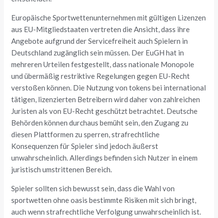
Europäische Sportwettenunternehmen mit gültigen Lizenzen
aus EU-Mitgliedstaaten vertreten die Ansicht, dass ihre
Angebote aufgrund der Servicefreiheit auch Spielern in
Deutschland zugänglich sein müssen. Der EuGH hat in
mehreren Urteilen festgestellt, dass nationale Monopole
und übermäßig restriktive Regelungen gegen EU-Recht
verstoßen können. Die Nutzung von tokens bei international
tätigen, lizenzierten Betreibern wird daher von zahlreichen
Juristen als von EU-Recht geschützt betrachtet. Deutsche
Behörden können durchaus bemüht sein, den Zugang zu
diesen Plattformen zu sperren, strafrechtliche
Konsequenzen für Spieler sind jedoch äußerst
unwahrscheinlich. Allerdings befinden sich Nutzer in einem
juristisch umstrittenen Bereich.
Spieler sollten sich bewusst sein, dass die Wahl von
sportwetten ohne oasis bestimmte Risiken mit sich bringt,
auch wenn strafrechtliche Verfolgung unwahrscheinlich ist.