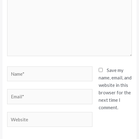
Name*
Save my
name, email, and
website in this
browser for the
Email*
next time I
comment.
Website