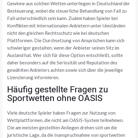
Gewinne aus solchen Wetten unterliegen in Deutschland der
Besteuerung, wobei die steuerliche Behandlung von Fall zu
Fall unterschiedlich sein kann. Zudem haben Spieler bei
Konflikten mit internationalen Anbietern unter Umständen
nicht den gleichen Rechtsschutz wie bei deutschen
Plattformen. Die Durchsetzung von Ansprüchen kann sich
schwieriger gestalten, wenn der Anbieter seinen Sitz im
Ausland hat. Wer sich für diese Option entschließt, sollte
daher besonders auf die Seriosität und Reputation des
gewählten Anbieters achten sowie sich über die jeweilige
Lizenzierung informieren.
Häufig gestellte Fragen zu
Sportwetten ohne OASIS
Viele deutsche Spieler haben Fragen zur Nutzung von
Wettplattformen, die nicht am OASIS-System teilnehmen.
Die am meisten gestellten Anliegen drehen sich um die
juristische Lage, da die Inanspruchnahme von sportwetten