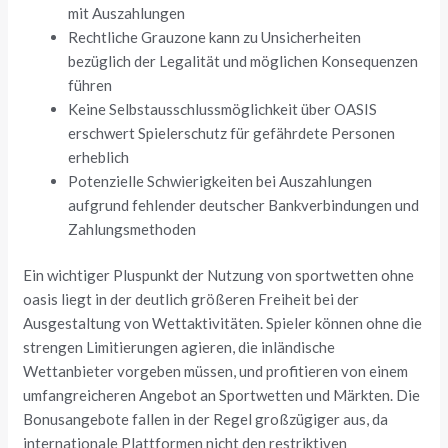
mit Auszahlungen
Rechtliche Grauzone kann zu Unsicherheiten
bezüglich der Legalität und möglichen Konsequenzen
führen
Keine Selbstausschlussmöglichkeit über OASIS
erschwert Spielerschutz für gefährdete Personen
erheblich
Potenzielle Schwierigkeiten bei Auszahlungen
aufgrund fehlender deutscher Bankverbindungen und
Zahlungsmethoden
Ein wichtiger Pluspunkt der Nutzung von sportwetten ohne
oasis liegt in der deutlich größeren Freiheit bei der
Ausgestaltung von Wettaktivitäten. Spieler können ohne die
strengen Limitierungen agieren, die inländische
Wettanbieter vorgeben müssen, und profitieren von einem
umfangreicheren Angebot an Sportwetten und Märkten. Die
Bonusangebote fallen in der Regel großzügiger aus, da
internationale Plattformen nicht den restriktiven