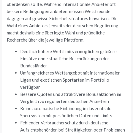
überdenken sollte. Während internationale Anbieter oft
bessere Bedingungen anbieten, müssen Wettfreunde
dagegen auf gewisse Sicherheitsfeatures hinweisen. Die
Wahl eines Anbieters jenseits der deutschen Regulierung
macht deshalb eine überlegte Wahl und gründliche
Recherche über die jeweilige Plattform.
Deutlich höhere Wettlimits ermöglichen größere
Einsätze ohne staatliche Beschränkungen der
Bundesländer
Umfangreicheres Wettangebot mit internationalen
Ligen und exotischen Sportarten im Portfolio
verfügbar
Bessere Quoten und attraktivere Bonusaktionen im
Vergleich zu regulierten deutschen Anbietern
Keine automatische Einbindung in das zentrale
Sperrsystem mit persönlichen Daten und Limits
Fehlender Verbraucherschutz durch deutsche
Aufsichtsbehörden bei Streitigkeiten oder Problemen