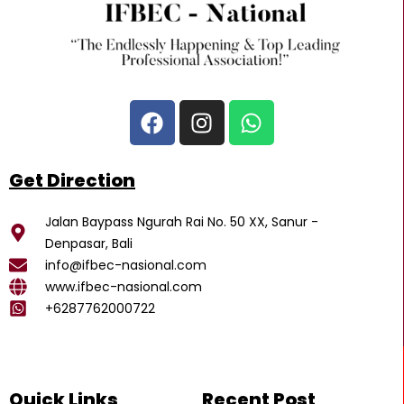
F
I
W
a
n
h
c
s
a
e
t
t
Get Direction
b
a
s
o
g
a
Jalan Baypass Ngurah Rai No. 50 XX, Sanur -
o
r
p
Denpasar, Bali
k
a
p
info@ifbec-nasional.com
m
www.ifbec-nasional.com
+6287762000722
Quick Links
Recent Post