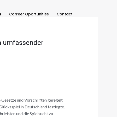
s
Carreer Oportunities
Contact
in umfassender
e Gesetze und Vorschriften geregelt
Glücksspiel in Deutschland festlegte.
hrleisten und die Spielsucht zu