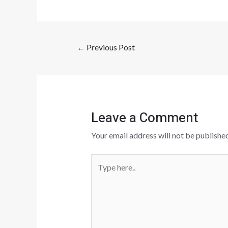
←
Previous Post
Leave a Comment
Your email address will not be published
Type
here..