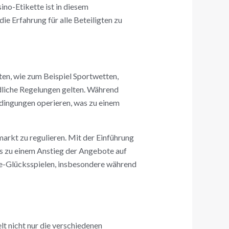
ino-Etikette ist in diesem
ie Erfahrung für alle Beteiligten zu
ten, wie zum Beispiel Sportwetten,
edliche Regelungen gelten. Während
edingungen operieren, was zu einem
arkt zu regulieren. Mit der Einführung
as zu einem Anstieg der Angebote auf
ne-Glücksspielen, insbesondere während
lt nicht nur die verschiedenen