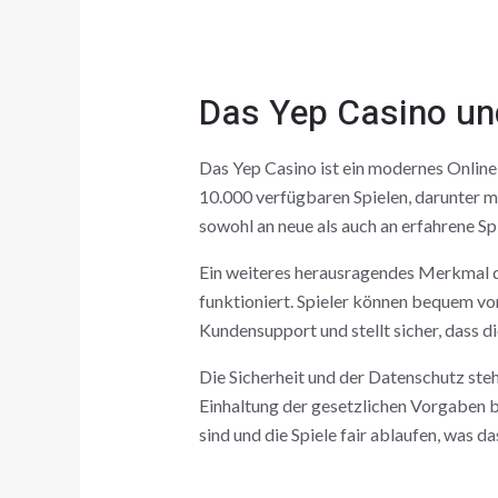
Das Yep Casino un
Das Yep Casino ist ein modernes Online-
10.000 verfügbaren Spielen, darunter meh
sowohl an neue als auch an erfahrene 
Ein weiteres herausragendes Merkmal de
funktioniert. Spieler können bequem vo
Kundensupport und stellt sicher, dass di
Die Sicherheit und der Datenschutz ste
Einhaltung der gesetzlichen Vorgaben bi
sind und die Spiele fair ablaufen, was