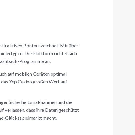
attraktiven Boni auszeichnet. Mit über
pielertypen. Die Plattform richtet sich
d Cashback-Programme an.
auch auf mobilen Geräten optimal
gt das Yep Casino großen Wert auf
renger Sicherheitsmaßnahmen und die
uf verlassen, dass ihre Daten geschützt
ine-Glücksspielmarkt macht.