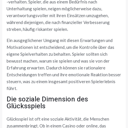
-verhalten. Spieler, die aus einem Bedürfnis nach
Unterhaltung spielen, neigen möglicherweise dazu,
verantwortungsvoller mit ihren Einsätzen umzugehen,
während diejenigen, die nach finanzieller Verbesserung
streben, häufig riskanter spielen.
Ein ausgeglichener Umgang mit diesen Erwartungen und
Motivationen ist entscheidend, um die Kontrolle über das
eigene Spielverhalten zu behalten. Spieler sollten sich
bewusst machen, warum sie spielen und was sie von der
Erfahrung erwarten. Dadurch können sie rationalere
Entscheidungen treffen und ihre emotionale Reaktion besser
steuern, was zu einem insgesamt positiveren Spielerlebnis
führt.
Die soziale Dimension des
Glücksspiels
Glücksspiel ist oft eine soziale Aktivität, die Menschen
zusammenbringt. Ob in einem Casino oder online, das