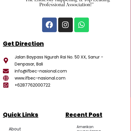
F
I
W
a
n
h
c
s
a
e
t
t
Get Direction
b
a
s
o
g
a
Jalan Baypass Ngurah Rai No. 50 XX, Sanur -
o
r
p
Denpasar, Bali
k
a
p
info@ifbec-nasional.com
m
www.ifbec-nasional.com
+6287762000722
Quick Links
Recent Post
Amerikan
About