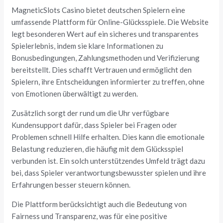
MagneticSlots Casino bietet deutschen Spielern eine
umfassende Plattform für Online-Glücksspiele. Die Website
legt besonderen Wert auf ein sicheres und transparentes
Spielerlebnis, indem sie klare Informationen zu
Bonusbedingungen, Zahlungsmethoden und Verifizierung
bereitstellt. Dies schafft Vertrauen und ermöglicht den
Spielern, ihre Entscheidungen informierter zu treffen, ohne
von Emotionen überwältigt zu werden.
Zusätzlich sorgt der rund um die Uhr verfügbare
Kundensupport dafür, dass Spieler bei Fragen oder
Problemen schnell Hilfe erhalten. Dies kann die emotionale
Belastung reduzieren, die häufig mit dem Glücksspiel
verbunden ist. Ein solch unterstützendes Umfeld trägt dazu
bei, dass Spieler verantwortungsbewusster spielen und ihre
Erfahrungen besser steuern können.
Die Plattform berücksichtigt auch die Bedeutung von
Fairness und Transparenz, was für eine positive