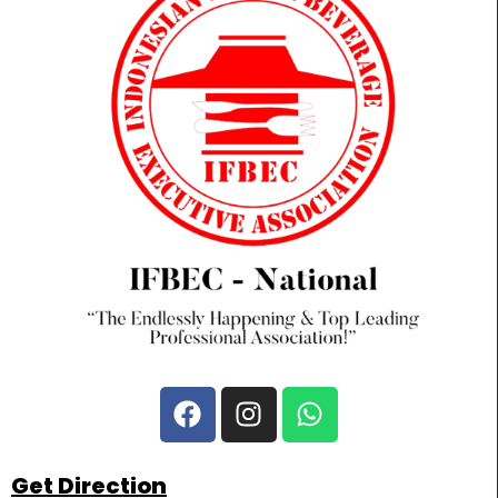
F
I
W
a
n
h
c
s
a
e
t
t
Get Direction