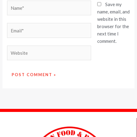
Name*
Save my
name, email, and
website in this
browser for the
Email*
next time I
comment.
Website