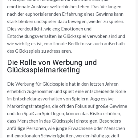
emotionale Auslöser weiterhin bestehen. Das Verlangen
nach der euphorisierenden Erfahrung eines Gewinns kann
stark bleiben und Spieler dazu bewegen, wieder zu spielen.
Dies verdeutlicht, wie eng Emotionen und
Entscheidungsverhalten im Glücksspiel verwoben sind und
wie wichtig es ist, emotionale Bedürfnisse auch außerhalb
des Glücksspiels zu adressieren.
Die Rolle von Werbung und
Glücksspielmarketing
Die Werbung für Glücksspiele hat in den letzten Jahren
erheblich zugenommen und spielt eine entscheidende Rolle
im Entscheidungsverhalten von Spielern. Aggressive
Marketingstrategien, die oft den Fokus auf große Gewinne
und den Spaß am Spiel legen, können das Risiko erhöhen,
dass Menschen in das Glücksspiel einsteigen. Besonders
anfällige Personen, wie junge Erwachsene oder Menschen
mit emotionalen Schwierigkeiten, werden häufig gezielt