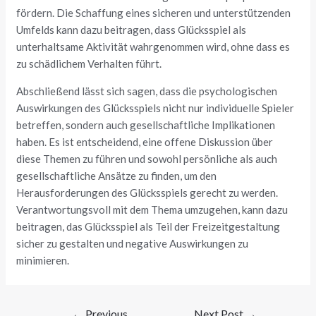
fördern. Die Schaffung eines sicheren und unterstützenden
Umfelds kann dazu beitragen, dass Glücksspiel als
unterhaltsame Aktivität wahrgenommen wird, ohne dass es
zu schädlichem Verhalten führt.
Abschließend lässt sich sagen, dass die psychologischen
Auswirkungen des Glücksspiels nicht nur individuelle Spieler
betreffen, sondern auch gesellschaftliche Implikationen
haben. Es ist entscheidend, eine offene Diskussion über
diese Themen zu führen und sowohl persönliche als auch
gesellschaftliche Ansätze zu finden, um den
Herausforderungen des Glücksspiels gerecht zu werden.
Verantwortungsvoll mit dem Thema umzugehen, kann dazu
beitragen, das Glücksspiel als Teil der Freizeitgestaltung
sicher zu gestalten und negative Auswirkungen zu
minimieren.
←
Previous
Next Post
→