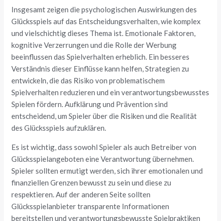
Insgesamt zeigen die psychologischen Auswirkungen des
Glücksspiels auf das Entscheidungsverhalten, wie komplex
und vielschichtig dieses Thema ist. Emotionale Faktoren,
kognitive Verzerrungen und die Rolle der Werbung
beeinflussen das Spielverhalten erheblich. Ein besseres
Verständnis dieser Einflüsse kann helfen, Strategien zu
entwickeln, die das Risiko von problematischem
Spielverhalten reduzieren und ein verantwortungsbewusstes
Spielen fördern. Aufklärung und Prävention sind
entscheidend, um Spieler über die Risiken und die Realität
des Glücksspiels aufzuklären.
Es ist wichtig, dass sowohl Spieler als auch Betreiber von
Glücksspielangeboten eine Verantwortung übernehmen.
Spieler sollten ermutigt werden, sich ihrer emotionalen und
finanziellen Grenzen bewusst zu sein und diese zu
respektieren. Auf der anderen Seite sollten
Glücksspielanbieter transparente Informationen
bereitstellen und verantwortungsbewusste Spielpraktiken