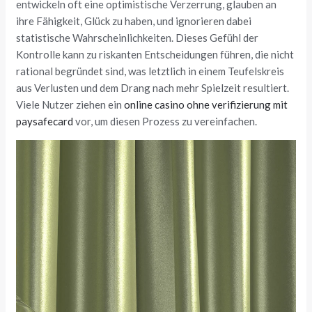
entwickeln oft eine optimistische Verzerrung, glauben an
ihre Fähigkeit, Glück zu haben, und ignorieren dabei
statistische Wahrscheinlichkeiten. Dieses Gefühl der
Kontrolle kann zu riskanten Entscheidungen führen, die nicht
rational begründet sind, was letztlich in einem Teufelskreis
aus Verlusten und dem Drang nach mehr Spielzeit resultiert.
Viele Nutzer ziehen ein
online casino ohne verifizierung mit
paysafecard
vor, um diesen Prozess zu vereinfachen.