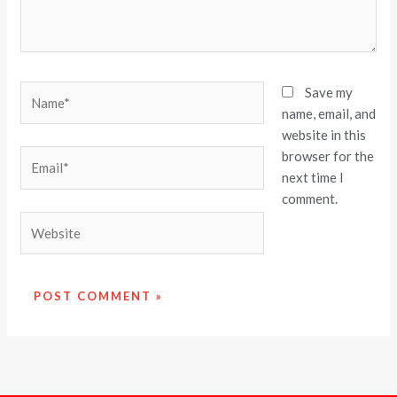
Name*
Save my
name, email, and
website in this
browser for the
Email*
next time I
comment.
Website