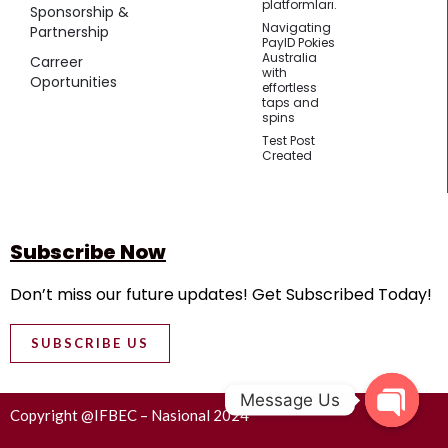
platformları.
Sponsorship &
Navigating
Partnership
PayID Pokies
Australia
Carreer
with
Oportunities
effortless
taps and
spins
Test Post
Created
Subscribe Now
Don’t miss our future updates! Get Subscribed Today!
SUBSCRIBE US
Message Us
Copyright @IFBEC – Nasional 2024
OPEN
CHATY