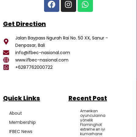
F
I
W
a
n
h
c
s
a
e
t
t
Get Direction
b
a
s
o
g
a
Jalan Baypass Ngurah Rai No. 50 XX, Sanur -
o
r
p
Denpasar, Bali
k
a
p
info@ifbec-nasional.com
m
www.ifbec-nasional.com
+6287762000722
Quick Links
Recent Post
Amerikan
About
oyuncularına
yönelik
Membership
Flaminghot
extreme en iyi
IFBEC News
kumarhane