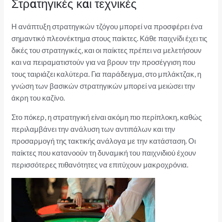
Στρατηγικές και τεχνικές
Η ανάπτυξη στρατηγικών τζόγου μπορεί να προσφέρει ένα
σημαντικό πλεονέκτημα στους παίκτες. Κάθε παιχνίδι έχει τις
δικές του στρατηγικές, και οι παίκτες πρέπει να μελετήσουν
και να πειραματιστούν για να βρουν την προσέγγιση που
τους ταιριάζει καλύτερα. Για παράδειγμα, στο μπλάκτζακ, η
γνώση των βασικών στρατηγικών μπορεί να μειώσει την
άκρη του καζίνο.
Στο πόκερ, η στρατηγική είναι ακόμη πιο περίπλοκη, καθώς
περιλαμβάνει την ανάλυση των αντιπάλων και την
προσαρμογή της τακτικής ανάλογα με την κατάσταση. Οι
παίκτες που κατανοούν τη δυναμική του παιχνιδιού έχουν
περισσότερες πιθανότητες να επιτύχουν μακροχρόνια.