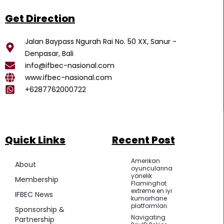
c
s
a
e
t
t
Get Direction
b
a
s
o
g
a
Jalan Baypass Ngurah Rai No. 50 XX, Sanur -
o
r
p
Denpasar, Bali
k
a
p
info@ifbec-nasional.com
m
www.ifbec-nasional.com
+6287762000722
Quick Links
Recent Post
Amerikan
About
oyuncularına
yönelik
Membership
Flaminghot
extreme en iyi
IFBEC News
kumarhane
platformları.
Sponsorship &
Navigating
Partnership