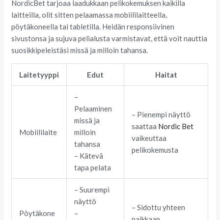
NordicBet tarjoaa laadukkaan pelikokemuksen kaikilla
laitteilla, olit sitten pelaamassa mobiililaitteella,
pöytäkoneella tai tabletilla. Heidän responsiivinen
sivustonsa ja sujuva pelialusta varmistavat, että voit nauttia
suosikkipeleistäsi missä ja milloin tahansa.
Laitetyyppi
Edut
Haitat
–
Pelaaminen
– Pienempi näyttö
missä ja
saattaa
Nordic Bet
Mobiililaite
milloin
vaikeuttaa
tahansa
pelikokemusta
– Kätevä
tapa pelata
– Suurempi
näyttö
– Sidottu yhteen
Pöytäkone
–
paikkaan