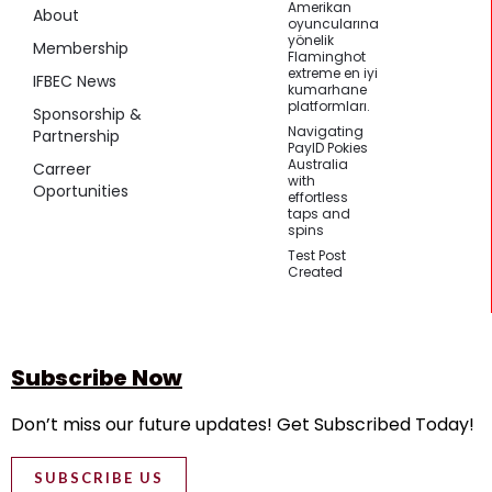
Amerikan
About
oyuncularına
yönelik
Membership
Flaminghot
extreme en iyi
IFBEC News
kumarhane
platformları.
Sponsorship &
Navigating
Partnership
PayID Pokies
Australia
Carreer
with
Oportunities
effortless
taps and
spins
Test Post
Created
Subscribe Now
Don’t miss our future updates! Get Subscribed Today!
SUBSCRIBE US