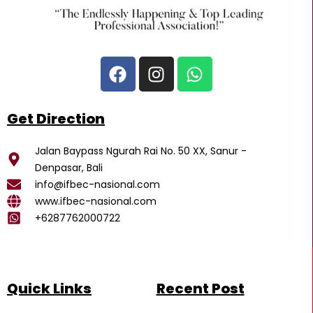
F
I
W
a
n
h
c
s
a
e
t
t
Get Direction
b
a
s
o
g
a
Jalan Baypass Ngurah Rai No. 50 XX, Sanur -
o
r
p
Denpasar, Bali
k
a
p
info@ifbec-nasional.com
m
www.ifbec-nasional.com
+6287762000722
Quick Links
Recent Post