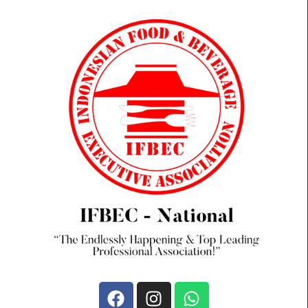
F
I
W
a
n
h