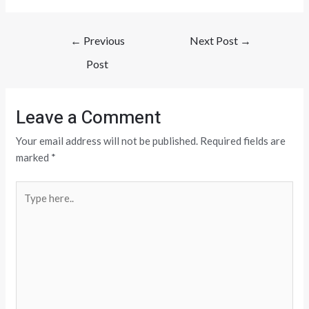
←
Previous
Next Post
→
Post
Leave a Comment
Your email address will not be published.
Required fields are
marked
*
Type
here..