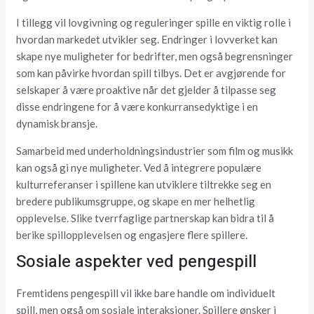
I tillegg vil lovgivning og reguleringer spille en viktig rolle i
hvordan markedet utvikler seg. Endringer i lovverket kan
skape nye muligheter for bedrifter, men også begrensninger
som kan påvirke hvordan spill tilbys. Det er avgjørende for
selskaper å være proaktive når det gjelder å tilpasse seg
disse endringene for å være konkurransedyktige i en
dynamisk bransje.
Samarbeid med underholdningsindustrier som film og musikk
kan også gi nye muligheter. Ved å integrere populære
kulturreferanser i spillene kan utviklere tiltrekke seg en
bredere publikumsgruppe, og skape en mer helhetlig
opplevelse. Slike tverrfaglige partnerskap kan bidra til å
berike spillopplevelsen og engasjere flere spillere.
Sosiale aspekter ved pengespill
Fremtidens pengespill vil ikke bare handle om individuelt
spill, men også om sosiale interaksjoner. Spillere ønsker i