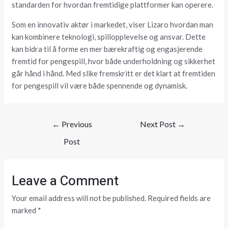
standarden for hvordan fremtidige plattformer kan operere.
Som en innovativ aktør i markedet, viser Lizaro hvordan man
kan kombinere teknologi, spillopplevelse og ansvar. Dette
kan bidra til å forme en mer bærekraftig og engasjerende
fremtid for pengespill, hvor både underholdning og sikkerhet
går hånd i hånd. Med slike fremskritt er det klart at fremtiden
for pengespill vil være både spennende og dynamisk.
←
Previous
Next Post
→
Post
Leave a Comment
Your email address will not be published.
Required fields are
marked
*