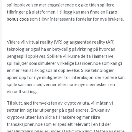
spillopplevelsen mer engasjerende og øke tiden spillere
tilbringer på plattformen. I tillegg kan man finne en
lizaro
bonus code
som tilbyr interessante fordeler for nye brukere.
Videre vil virtual reality (VR) og augmented reality (AR)
teknologier også ha en betydelig påvirkning på hvordan
pengespill oppleves. Spillere vil kunne delta i immersive
spillmiljøer som simulerer virkelige kasinoer, noe som kan gi
en mer realistisk og sosial opplevelse. Slike teknologier
åpner opp for nye muligheter for interaksjon, der spillere kan
spille sammen med venner eller møte nye mennesker i en
virtuell setting.
Til slutt, med fremveksten av kryptovaluta, vil måten vi
setter inn og tar ut penger på også endres. Bruken av
kryptovalutaer kan bidra til raskere og mer sikre
transaksjoner, noe som er spesielt relevant i en tid der
betalingsløsninger er under stadig utvikling. Dette kan gjøre