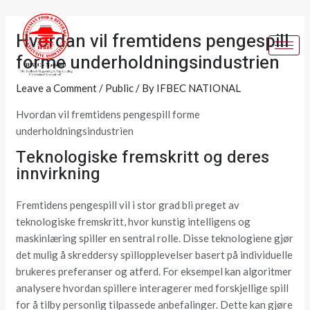
Skip
Post
to
navigation
Hvordan vil fremtidens pengespill
content
forme underholdningsindustrien
Leave a Comment
/
Public
/ By
IFBEC NATIONAL
Hvordan vil fremtidens pengespill forme
underholdningsindustrien
Teknologiske fremskritt og deres
innvirkning
Fremtidens pengespill vil i stor grad bli preget av
teknologiske fremskritt, hvor kunstig intelligens og
maskinlæring spiller en sentral rolle. Disse teknologiene gjør
det mulig å skreddersy spillopplevelser basert på individuelle
brukeres preferanser og atferd. For eksempel kan algoritmer
analysere hvordan spillere interagerer med forskjellige spill
for å tilby personlig tilpassede anbefalinger. Dette kan gjøre