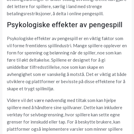
det lettere for spillere, særlig i land med strenge
betalingsrestriksjoner, å delta i online pengespill.
Psykologiske effekter av pengespill
Psykologiske effekter av pengespill er en viktig faktor som
vil forme fremtidens spillindustri. Mange spillere opplever en
form for spenning og belønning når de spiller, noe som kan
føre til økt deltakelse. Spillene er designet for å gi
umiddelbar tilfredsstillelse, noe som kan skape en
avhengighet som er vanskelig å motstå. Det er viktig at både
utviklere og plattformer er bevisste på disse effektene for å
skape et trygt spillmiljø.
Videre vil det være nødvendig med tiltak som kan hjelpe
spillere med å håndtere sine spillvaner. Dette kan inkludere
verktøy for selvbegrensning, hvor spillere kan sette egne
grenser for innskudd eller tap. For å beskytte brukere, kan
plattformer også implementere varsler som minner spillere