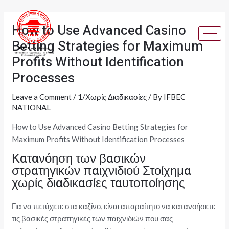
Skip
Post
to
navigation
How to Use Advanced Casino
content
Betting Strategies for Maximum
Profits Without Identification
Processes
Leave a Comment
/
1/Χωρίς Διαδικασίες
/ By
IFBEC
NATIONAL
How to Use Advanced Casino Betting Strategies for
Maximum Profits Without Identification Processes
Κατανόηση των βασικών
στρατηγικών παιχνιδιού Στοίχημα
χωρίς διαδικασίες ταυτοποίησης
Για να πετύχετε στα καζίνο, είναι απαραίτητο να κατανοήσετε
τις βασικές στρατηγικές των παιχνιδιών που σας