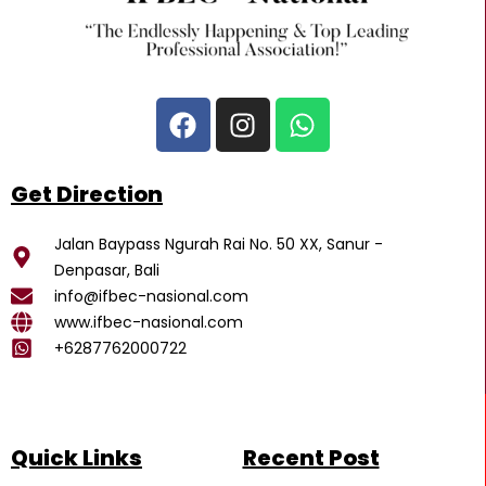
F
I
W
a
n
h
c
s
a
e
t
t
Get Direction
b
a
s
o
g
a
Jalan Baypass Ngurah Rai No. 50 XX, Sanur -
o
r
p
Denpasar, Bali
k
a
p
info@ifbec-nasional.com
m
www.ifbec-nasional.com
+6287762000722
Quick Links
Recent Post