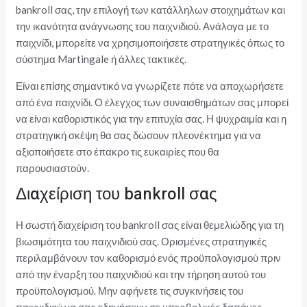
bankroll σας, την επιλογή των κατάλληλων στοιχημάτων και
την ικανότητα ανάγνωσης του παιχνιδιού. Ανάλογα με το
παιχνίδι, μπορείτε να χρησιμοποιήσετε στρατηγικές όπως το
σύστημα Martingale ή άλλες τακτικές.
Είναι επίσης σημαντικό να γνωρίζετε πότε να αποχωρήσετε
από ένα παιχνίδι. Ο έλεγχος των συναισθημάτων σας μπορεί
να είναι καθοριστικός για την επιτυχία σας. Η ψυχραιμία και η
στρατηγική σκέψη θα σας δώσουν πλεονέκτημα για να
αξιοποιήσετε στο έπακρο τις ευκαιρίες που θα
παρουσιαστούν.
Διαχείριση του bankroll σας
Η σωστή διαχείριση του bankroll σας είναι θεμελιώδης για τη
βιωσιμότητα του παιχνιδιού σας. Ορισμένες στρατηγικές
περιλαμβάνουν τον καθορισμό ενός προϋπολογισμού πριν
από την έναρξη του παιχνιδιού και την τήρηση αυτού του
προϋπολογισμού. Μην αφήνετε τις συγκινήσεις του