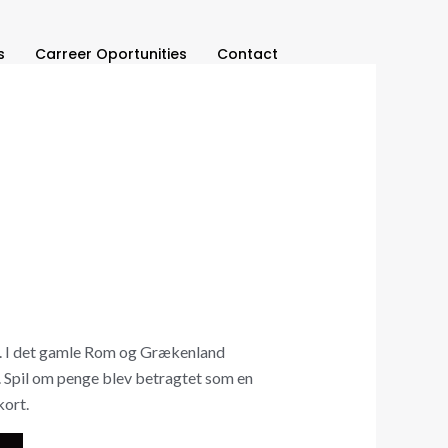
s
Carreer Oportunities
Contact
er. I det gamle Rom og Grækenland
r. Spil om penge blev betragtet som en
kort.