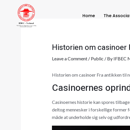
Skip
Post
to
navigation
Home
The Associa
content
Historien om casinoer F
Leave a Comment
/
Public
/ By
IFBEC 
Historien om casinoer Fra antikken til 
Casinoernes oprind
Casinoernes historie kan spores tilbage
deltog mennesker i forskellige former f
måde at underholde sig selv og udfordre