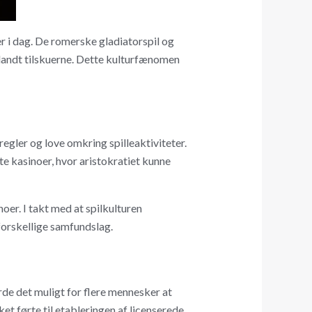
er i dag. De romerske gladiatorspil og
landt tilskuerne. Dette kulturfænomen
gler og love omkring spilleaktiviteter.
te kasinoer, hvor aristokratiet kunne
er. I takt med at spilkulturen
 forskellige samfundslag.
orde det muligt for flere mennesker at
et førte til etableringen af licenserede