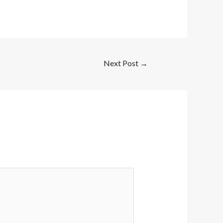
Next Post
→