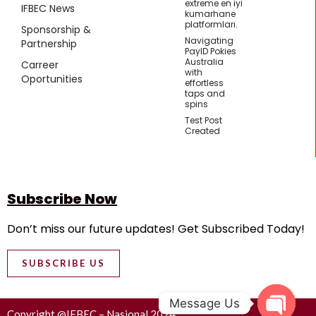
extreme en iyi
IFBEC News
kumarhane
platformları.
Sponsorship &
Navigating
Partnership
PayID Pokies
Australia
Carreer
with
Oportunities
effortless
taps and
spins
Test Post
Created
Subscribe Now
Don’t miss our future updates! Get Subscribed Today!
SUBSCRIBE US
Message Us
Copyright @IFBEC – Nasional 2024