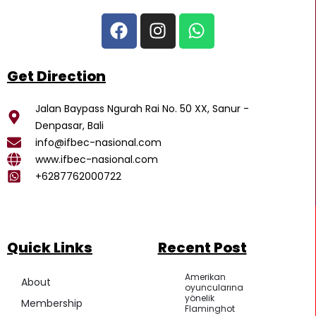
F
I
W
a
n
h
c
s
a
e
t
t
Get Direction
b
a
s
o
g
a
Jalan Baypass Ngurah Rai No. 50 XX, Sanur -
o
r
p
Denpasar, Bali
k
a
p
info@ifbec-nasional.com
m
www.ifbec-nasional.com
+6287762000722
Quick Links
Recent Post
Amerikan
About
oyuncularına
yönelik
Membership
Flaminghot