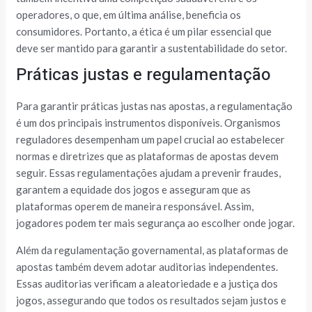
operadores, o que, em última análise, beneficia os
consumidores. Portanto, a ética é um pilar essencial que
deve ser mantido para garantir a sustentabilidade do setor.
Práticas justas e regulamentação
Para garantir práticas justas nas apostas, a regulamentação
é um dos principais instrumentos disponíveis. Organismos
reguladores desempenham um papel crucial ao estabelecer
normas e diretrizes que as plataformas de apostas devem
seguir. Essas regulamentações ajudam a prevenir fraudes,
garantem a equidade dos jogos e asseguram que as
plataformas operem de maneira responsável. Assim,
jogadores podem ter mais segurança ao escolher onde jogar.
Além da regulamentação governamental, as plataformas de
apostas também devem adotar auditorias independentes.
Essas auditorias verificam a aleatoriedade e a justiça dos
jogos, assegurando que todos os resultados sejam justos e