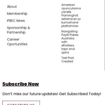
Amerikan
About
oyuncularına
yönelik
Membership
Flaminghot
extreme en iyi
IFBEC News
kumarhane
platformları.
Sponsorship &
Navigating
Partnership
PayID Pokies
Australia
Carreer
with
Oportunities
effortless
taps and
spins
Test Post
Created
Subscribe Now
Don’t miss our future updates! Get Subscribed Today!