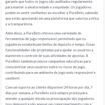
garante que todos os jogos são auditados regularmente
para manter a aleatoriedade e a equidade. Os jogadores
podem se sentir confiantes ao escolher a PureBets, sabendo
que estão apostando em uma plataforma que valoriza a ética
e a transparência.
Além disso, a PureBets oferece uma variedade de
ferramentas de jogo responsável, permitindo que os
jogadores estabeleçam limites de depósito e tempo. Essas
funcionalidades são projetadas para ajudar os usuários a
manterem o controle de suas atividades de apostas. A
PureBets também promove campanhas educativas para
conscientizar seus usuários sobre os riscos do jogo,
contribuindo para um ambiente de jogo mais responsável e
saudável.
Com um suporte ao cliente disponível 24 horas por dia, 7
dias por semana, a PureBets está sempre pronta para
atender a qualquer dúvida ou preocupação dos jogadores.
Isso demonstra não apenas um comprometimento com a