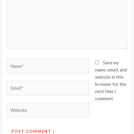
Name*
Save my
name, email, and
website in this
browser for the
Email*
next time I
comment.
Website