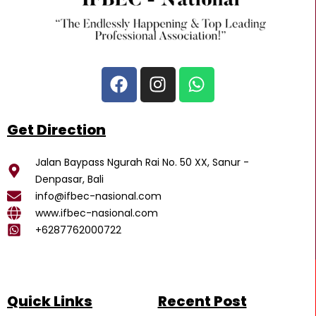
F
I
W
a
n
h
c
s
a
e
t
t
Get Direction
b
a
s
o
g
a
Jalan Baypass Ngurah Rai No. 50 XX, Sanur -
o
r
p
Denpasar, Bali
k
a
p
info@ifbec-nasional.com
m
www.ifbec-nasional.com
+6287762000722
Quick Links
Recent Post