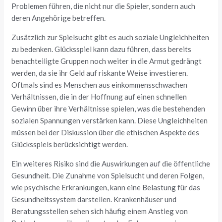
Problemen führen, die nicht nur die Spieler, sondern auch
deren Angehörige betreffen.
Zusätzlich zur Spielsucht gibt es auch soziale Ungleichheiten
zu bedenken. Glücksspiel kann dazu führen, dass bereits
benachteiligte Gruppen noch weiter in die Armut gedrängt
werden, da sie ihr Geld auf riskante Weise investieren.
Oftmals sind es Menschen aus einkommensschwachen
Verhältnissen, die in der Hoffnung auf einen schnellen
Gewinn über ihre Verhältnisse spielen, was die bestehenden
sozialen Spannungen verstärken kann. Diese Ungleichheiten
müssen bei der Diskussion über die ethischen Aspekte des
Glücksspiels berücksichtigt werden.
Ein weiteres Risiko sind die Auswirkungen auf die öffentliche
Gesundheit. Die Zunahme von Spielsucht und deren Folgen,
wie psychische Erkrankungen, kann eine Belastung für das
Gesundheitssystem darstellen. Krankenhäuser und
Beratungsstellen sehen sich häufig einem Anstieg von