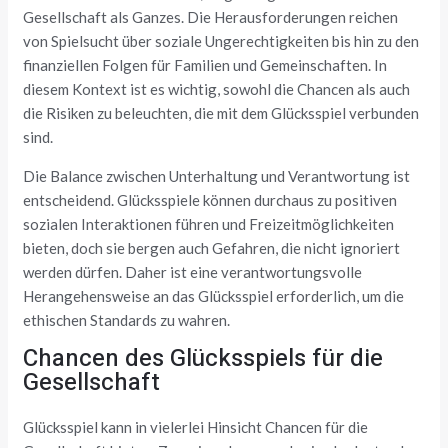
Gesellschaft als Ganzes. Die Herausforderungen reichen
von Spielsucht über soziale Ungerechtigkeiten bis hin zu den
finanziellen Folgen für Familien und Gemeinschaften. In
diesem Kontext ist es wichtig, sowohl die Chancen als auch
die Risiken zu beleuchten, die mit dem Glücksspiel verbunden
sind.
Die Balance zwischen Unterhaltung und Verantwortung ist
entscheidend. Glücksspiele können durchaus zu positiven
sozialen Interaktionen führen und Freizeitmöglichkeiten
bieten, doch sie bergen auch Gefahren, die nicht ignoriert
werden dürfen. Daher ist eine verantwortungsvolle
Herangehensweise an das Glücksspiel erforderlich, um die
ethischen Standards zu wahren.
Chancen des Glücksspiels für die
Gesellschaft
Glücksspiel kann in vielerlei Hinsicht Chancen für die