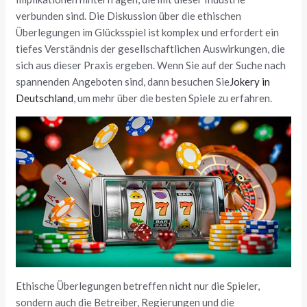
verbunden sind. Die Diskussion über die ethischen
Überlegungen im Glücksspiel ist komplex und erfordert ein
tiefes Verständnis der gesellschaftlichen Auswirkungen, die
sich aus dieser Praxis ergeben. Wenn Sie auf der Suche nach
spannenden Angeboten sind, dann besuchen Sie
Jokery in
Deutschland
, um mehr über die besten Spiele zu erfahren.
Ethische Überlegungen betreffen nicht nur die Spieler,
sondern auch die Betreiber, Regierungen und die