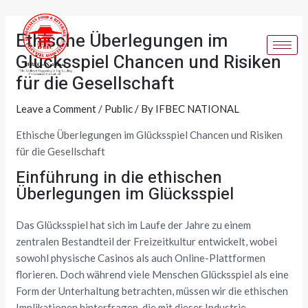
Skip
Post
to
navigation
Ethische Überlegungen im
content
Glücksspiel Chancen und Risiken
für die Gesellschaft
Leave a Comment
/
Public
/ By
IFBEC NATIONAL
Ethische Überlegungen im Glücksspiel Chancen und Risiken
für die Gesellschaft
Einführung in die ethischen
Überlegungen im Glücksspiel
Das Glücksspiel hat sich im Laufe der Jahre zu einem
zentralen Bestandteil der Freizeitkultur entwickelt, wobei
sowohl physische Casinos als auch Online-Plattformen
florieren. Doch während viele Menschen Glücksspiel als eine
Form der Unterhaltung betrachten, müssen wir die ethischen
Implikationen hinterfragen, die mit dieser Industrie