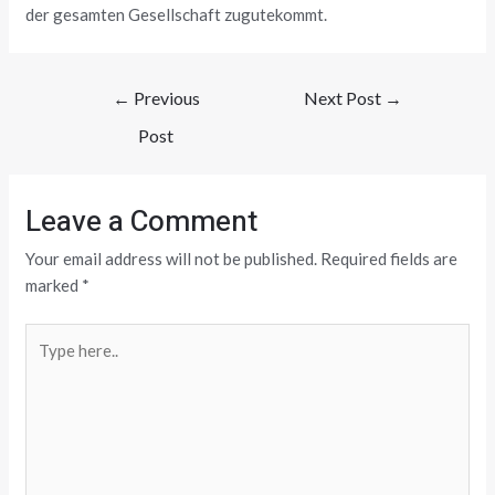
der gesamten Gesellschaft zugutekommt.
←
Previous
Next Post
→
Post
Leave a Comment
Your email address will not be published.
Required fields are
marked
*
Type
here..