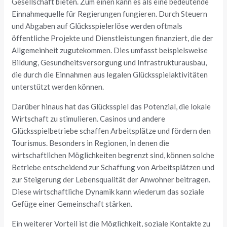
Gesellschaft bieten. Zum einen kann es als eine bedeutende
Einnahmequelle für Regierungen fungieren. Durch Steuern
und Abgaben auf Glücksspielerlöse werden oftmals
öffentliche Projekte und Dienstleistungen finanziert, die der
Allgemeinheit zugutekommen. Dies umfasst beispielsweise
Bildung, Gesundheitsversorgung und Infrastrukturausbau,
die durch die Einnahmen aus legalen Glücksspielaktivitäten
unterstützt werden können.
Darüber hinaus hat das Glücksspiel das Potenzial, die lokale
Wirtschaft zu stimulieren. Casinos und andere
Glücksspielbetriebe schaffen Arbeitsplätze und fördern den
Tourismus. Besonders in Regionen, in denen die
wirtschaftlichen Möglichkeiten begrenzt sind, können solche
Betriebe entscheidend zur Schaffung von Arbeitsplätzen und
zur Steigerung der Lebensqualität der Anwohner beitragen.
Diese wirtschaftliche Dynamik kann wiederum das soziale
Gefüge einer Gemeinschaft stärken.
Ein weiterer Vorteil ist die Möglichkeit, soziale Kontakte zu