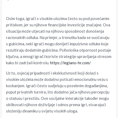
Osim toga, igrači s visokim ulozima često su pod povećanim
pritiskom, jer su njihove financijske investicije značajne. Ova
situacija može utjecati na njihovu sposobnost donošenja
racionalnih odluka. Na primjer, u trenutku kada se suočavaju
s gubicima, neki igrači mogu donijeti impulzivne odluke koje
rezultiraju dodatnim gubicima. Psihološka otpornost postaje
ključna, a mnogi igrači koriste strategije upravljanja stresom
kako bi zadržali kontrolu.
https://legiano-hr.com/
Uz to, osjećaj pripadnosti i ekskluzivnosti koji dolazi s
visokim ulozima može dodatno poticati emocionalnu vezu s
kockanjem. Igrači često sudjeluju u posebnim događanjima,
poput privatnih turnira, što dodatno jača njihovu percepciju
o statusu i prestižu. Ove socijalne interakcije također mogu
oblikovati njihove doživljaje i odnos prema igri, stvarajući
složeniju dinamiku u svijetu visokih uloga.