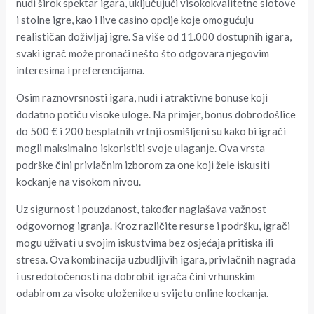
nudi širok spektar igara, uključujući visokokvalitetne slotove
i stolne igre, kao i live casino opcije koje omogućuju
realističan doživljaj igre. Sa više od 11.000 dostupnih igara,
svaki igrač može pronaći nešto što odgovara njegovim
interesima i preferencijama.
Osim raznovrsnosti igara, nudi i atraktivne bonuse koji
dodatno potiču visoke uloge. Na primjer, bonus dobrodošlice
do 500 € i 200 besplatnih vrtnji osmišljeni su kako bi igrači
mogli maksimalno iskoristiti svoje ulaganje. Ova vrsta
podrške čini privlačnim izborom za one koji žele iskusiti
kockanje na visokom nivou.
Uz sigurnost i pouzdanost, također naglašava važnost
odgovornog igranja. Kroz različite resurse i podršku, igrači
mogu uživati u svojim iskustvima bez osjećaja pritiska ili
stresa. Ova kombinacija uzbudljivih igara, privlačnih nagrada
i usredotočenosti na dobrobit igrača čini vrhunskim
odabirom za visoke uloženike u svijetu online kockanja.