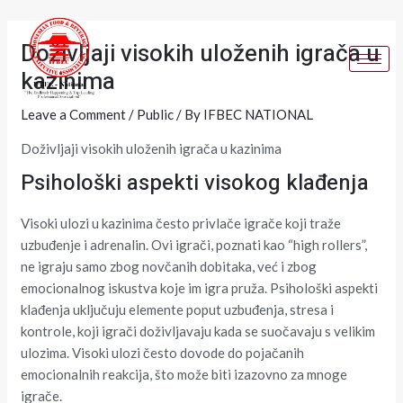
Skip
Post
to
navigation
Doživljaji visokih uloženih igrača u
content
kazinima
Leave a Comment
/
Public
/ By
IFBEC NATIONAL
Doživljaji visokih uloženih igrača u kazinima
Psihološki aspekti visokog klađenja
Visoki ulozi u kazinima često privlače igrače koji traže
uzbuđenje i adrenalin. Ovi igrači, poznati kao “high rollers”,
ne igraju samo zbog novčanih dobitaka, već i zbog
emocionalnog iskustva koje im igra pruža. Psihološki aspekti
klađenja uključuju elemente poput uzbuđenja, stresa i
kontrole, koji igrači doživljavaju kada se suočavaju s velikim
ulozima. Visoki ulozi često dovode do pojačanih
emocionalnih reakcija, što može biti izazovno za mnoge
igrače.