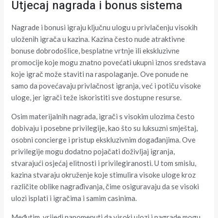
Utjecaj nagrada i bonus sistema
Nagrade i bonusi igraju ključnu ulogu u privlačenju visokih
uloženih igrača u kazina. Kazina često nude atraktivne
bonuse dobrodošlice, besplatne vrtnje ili ekskluzivne
promocije koje mogu znatno povećati ukupni iznos sredstava
koje igrač može staviti na raspolaganje. Ove ponude ne
samo da povećavaju privlačnost igranja, već i potiču visoke
uloge, jer igrači teže iskoristiti sve dostupne resurse.
Osim materijalnih nagrada, igrači s visokim ulozima često
dobivaju i posebne privilegije, kao što su luksuzni smještaj,
osobni concierge i pristup ekskluzivnim događanjima. Ove
privilegije mogu dodatno pojačati doživljaj igranja,
stvarajući osjećaj elitnosti i privilegiranosti. U tom smislu,
kazina stvaraju okruženje koje stimulira visoke uloge kroz
različite oblike nagrađivanja, čime osiguravaju da se visoki
ulozi isplati i igračima i samim casinima.
Međutim, vrijedi napomenuti da visoki ulozi i nagrade mogu