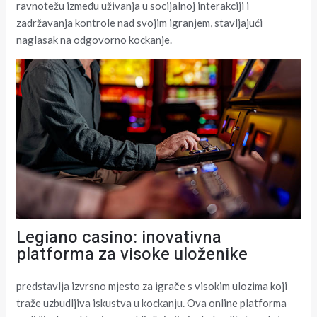
ravnotežu između uživanja u socijalnoj interakciji i
zadržavanja kontrole nad svojim igranjem, stavljajući
naglasak na odgovorno kockanje.
Legiano casino: inovativna
platforma za visoke uloženike
predstavlja izvrsno mjesto za igrače s visokim ulozima koji
traže uzbudljiva iskustva u kockanju. Ova online platforma