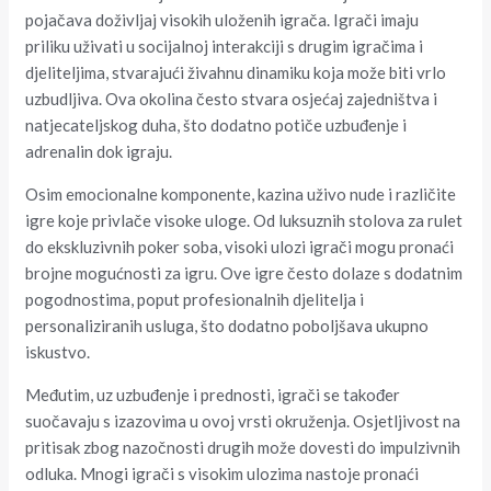
pojačava doživljaj visokih uloženih igrača. Igrači imaju
priliku uživati u socijalnoj interakciji s drugim igračima i
djeliteljima, stvarajući živahnu dinamiku koja može biti vrlo
uzbudljiva. Ova okolina često stvara osjećaj zajedništva i
natjecateljskog duha, što dodatno potiče uzbuđenje i
adrenalin dok igraju.
Osim emocionalne komponente, kazina uživo nude i različite
igre koje privlače visoke uloge. Od luksuznih stolova za rulet
do ekskluzivnih poker soba, visoki ulozi igrači mogu pronaći
brojne mogućnosti za igru. Ove igre često dolaze s dodatnim
pogodnostima, poput profesionalnih djelitelja i
personaliziranih usluga, što dodatno poboljšava ukupno
iskustvo.
Međutim, uz uzbuđenje i prednosti, igrači se također
suočavaju s izazovima u ovoj vrsti okruženja. Osjetljivost na
pritisak zbog nazočnosti drugih može dovesti do impulzivnih
odluka. Mnogi igrači s visokim ulozima nastoje pronaći