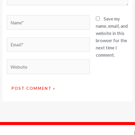
Name*
Save my
name, email, and
website in this
browser for the
Email*
next time I
comment.
Website