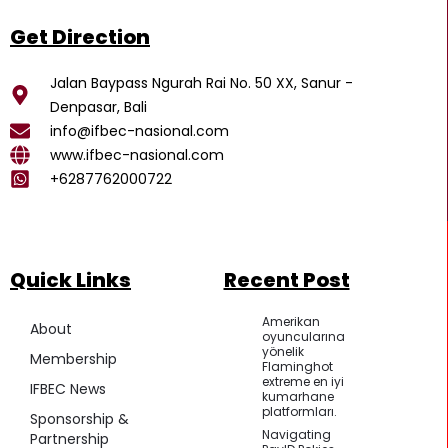
c
s
a
e
t
t
Get Direction
b
a
s
o
g
a
Jalan Baypass Ngurah Rai No. 50 XX, Sanur -
o
r
p
Denpasar, Bali
k
a
p
info@ifbec-nasional.com
m
www.ifbec-nasional.com
+6287762000722
Quick Links
Recent Post
Amerikan
About
oyuncularına
yönelik
Membership
Flaminghot
extreme en iyi
IFBEC News
kumarhane
platformları.
Sponsorship &
Navigating
Partnership