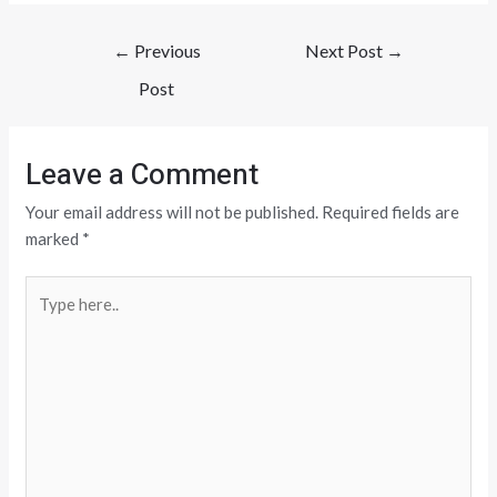
←
Previous
Next Post
→
Post
Leave a Comment
Your email address will not be published.
Required fields are
marked
*
Type
here..