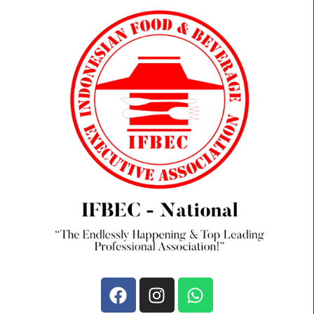
F
I
W
a
n
h