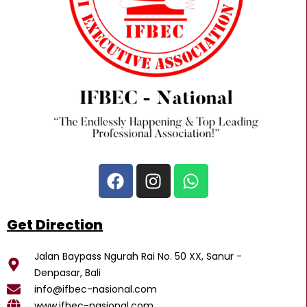
F
I
W
a
n
h
c
s
a
e
t
t
Get Direction
b
a
s
o
g
a
Jalan Baypass Ngurah Rai No. 50 XX, Sanur -
o
r
p
Denpasar, Bali
k
a
p
info@ifbec-nasional.com
www.ifbec-nasional.com