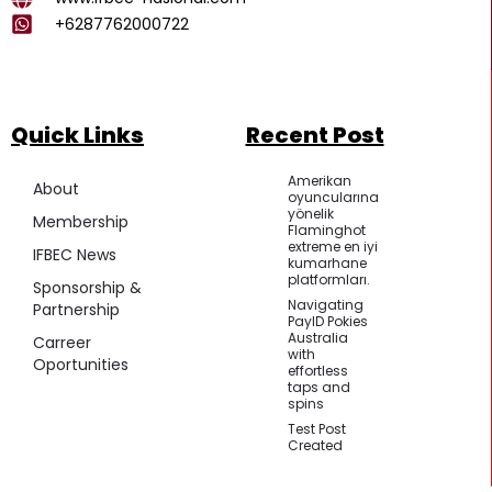
m
+6287762000722
Quick Links
Recent Post
Amerikan
About
oyuncularına
yönelik
Membership
Flaminghot
extreme en iyi
IFBEC News
kumarhane
platformları.
Sponsorship &
Navigating
Partnership
PayID Pokies
Australia
Carreer
with
Oportunities
effortless
taps and
spins
Test Post
Created