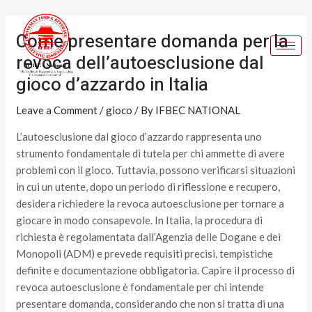
Skip
Post
to
navigation
Come presentare domanda per la
content
revoca dell’autoesclusione dal
gioco d’azzardo in Italia
Leave a Comment
/
gioco
/ By
IFBEC NATIONAL
L’autoesclusione dal gioco d’azzardo rappresenta uno
strumento fondamentale di tutela per chi ammette di avere
problemi con il gioco. Tuttavia, possono verificarsi situazioni
in cui un utente, dopo un periodo di riflessione e recupero,
desidera richiedere la revoca autoesclusione per tornare a
giocare in modo consapevole. In Italia, la procedura di
richiesta è regolamentata dall’Agenzia delle Dogane e dei
Monopoli (ADM) e prevede requisiti precisi, tempistiche
definite e documentazione obbligatoria. Capire il processo di
revoca autoesclusione è fondamentale per chi intende
presentare domanda, considerando che non si tratta di una