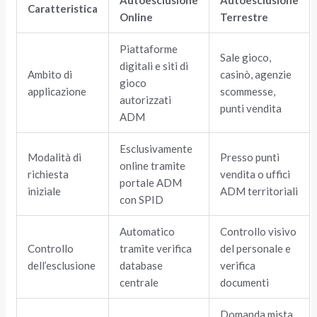
Caratteristica
Online
Terrestre
Piattaforme
Sale gioco,
digitali e siti di
Ambito di
casinò, agenzie
gioco
applicazione
scommesse,
autorizzati
punti vendita
ADM
Esclusivamente
Modalità di
Presso punti
online tramite
richiesta
vendita o uffici
portale ADM
iniziale
ADM territoriali
con SPID
Automatico
Controllo visivo
Controllo
tramite verifica
del personale e
dell’esclusione
database
verifica
centrale
documenti
Domanda mista