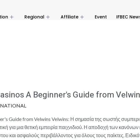
tion
Regional
Affiliate
Event
IFBEC New
Casinos A Beginner's Guide from Velwi
 NATIONAL
nner's Guide from Velwins Velwins: Η σημασία της σωστής συμπε
τική για μια θετική εμπειρία παιχνιδιού. Η αποδοχή των κανόν
ου και ασφαλούς περιβάλλοντος για όλους τους παίκτες. Ειδικότ