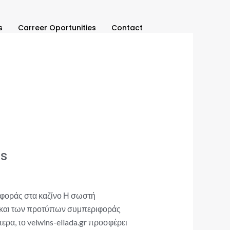
s
Carreer Oportunities
Contact
ns
ριφοράς στα καζίνο Η σωστή
ων και των προτύπων συμπεριφοράς
ερα, το velwins-ellada.gr προσφέρει