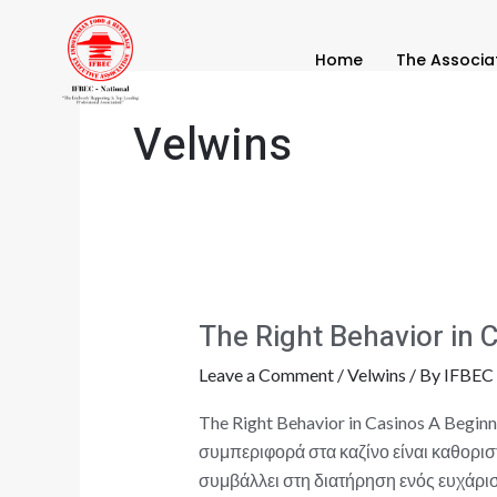
Skip
to
Home
The Associa
content
Velwins
The Right Behavior in 
The
Right
Leave a Comment
/
Velwins
/ By
IFBEC
Behavior
in
The Right Behavior in Casinos A Begi
Casinos
συμπεριφορά στα καζίνο είναι καθορισ
A
συμβάλλει στη διατήρηση ενός ευχάριστ