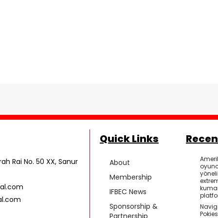
Quick Links
Recen
Ameri
ah Rai No. 50 XX, Sanur
About
oyunc
yönel
Membership
extrem
nal.com
kuma
IFBEC News
platfo
al.com
Sponsorship &
Navig
Pokies
Partnership