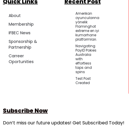
Quick Links
Recent Post
Amerikan
About
oyuncularına
yönelik
Membership
Flaminghot
extreme en iyi
IFBEC News
kumarhane
platformları.
Sponsorship &
Navigating
Partnership
PayID Pokies
Australia
Carreer
with
Oportunities
effortless
taps and
spins
Test Post
Created
Subscribe Now
Don’t miss our future updates! Get Subscribed Today!