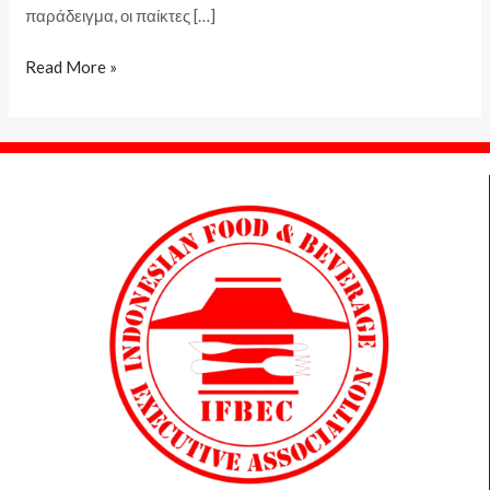
παράδειγμα, οι παίκτες […]
Read More »