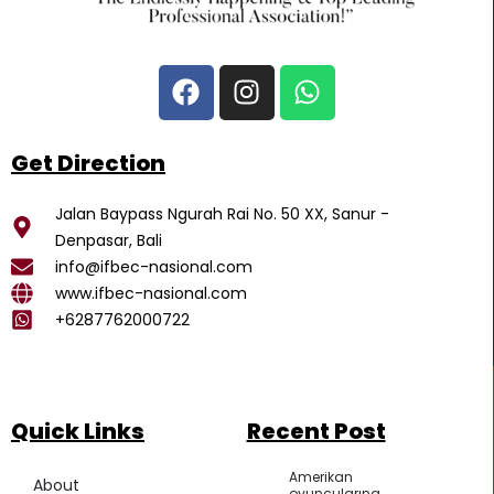
F
I
W
a
n
h
c
s
a
e
t
t
Get Direction
b
a
s
o
g
a
Jalan Baypass Ngurah Rai No. 50 XX, Sanur -
o
r
p
Denpasar, Bali
k
a
p
info@ifbec-nasional.com
m
www.ifbec-nasional.com
+6287762000722
Quick Links
Recent Post
Amerikan
About
oyuncularına