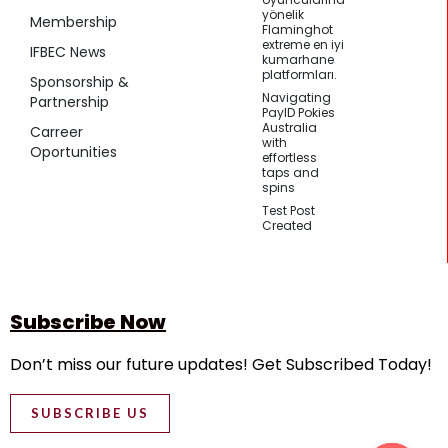
yönelik
Membership
Flaminghot
extreme en iyi
IFBEC News
kumarhane
platformları.
Sponsorship &
Navigating
Partnership
PayID Pokies
Australia
Carreer
with
Oportunities
effortless
taps and
spins
Test Post
Created
Subscribe Now
Don’t miss our future updates! Get Subscribed Today!
SUBSCRIBE US