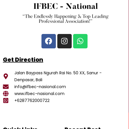
F
I
W
a
n
h
c
s
a
e
t
t
Get Direction
b
a
s
o
g
a
Jalan Baypass Ngurah Rai No. 50 XX, Sanur -
o
r
p
Denpasar, Bali
k
a
p
info@ifbec-nasional.com
m
www.ifbec-nasional.com
+6287762000722