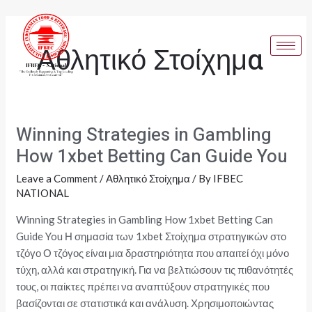
Skip
to
content
Αθλητικό Στοίχημα
Winning Strategies in Gambling
Winning
Strategies
How 1xbet Betting Can Guide You
in
Leave a Comment
/
Αθλητικό Στοίχημα
/ By
IFBEC
Gambling
NATIONAL
How
1xbet
Winning Strategies in Gambling How 1xbet Betting Can
Betting
Guide You Η σημασία των 1xbet Στοίχημα στρατηγικών στο
Can
τζόγο Ο τζόγος είναι μια δραστηριότητα που απαιτεί όχι μόνο
Guide
τύχη, αλλά και στρατηγική. Για να βελτιώσουν τις πιθανότητές
You
τους, οι παίκτες πρέπει να αναπτύξουν στρατηγικές που
βασίζονται σε στατιστικά και ανάλυση. Χρησιμοποιώντας