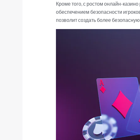
Кроме того, с ростом онлайн-казин
обеспечением безопасности игроков
позволит создать более безопасную