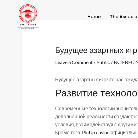
Skip
Post
to
navigation
Home
The Associa
content
Будущее азартных игр 
Leave a Comment
/
Public
/ By
IFBEC 
Будущее азартных игр что нас ожидае
Развитие техноло
Современные технологии значитель
дополненной реальности создают но
условия, взаимодействуя с другими
Кроме того,
PinUp casino официальн