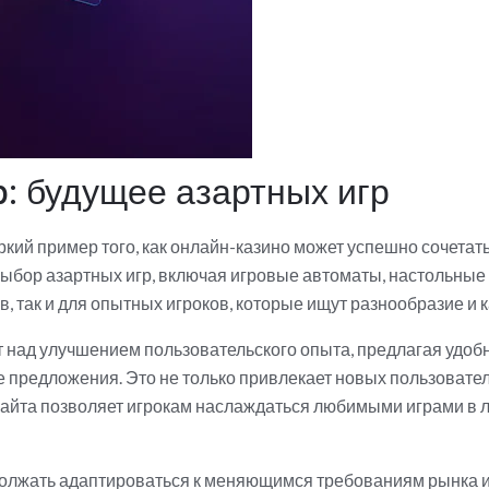
: будущее азартных игр
ркий пример того, как онлайн-казино может успешно сочетат
бор азартных игр, включая игровые автоматы, настольные иг
в, так и для опытных игроков, которые ищут разнообразие и к
ет над улучшением пользовательского опыта, предлагая удо
е предложения. Это не только привлекает новых пользовател
айта позволяет игрокам наслаждаться любимыми играми в л
должать адаптироваться к меняющимся требованиям рынка и