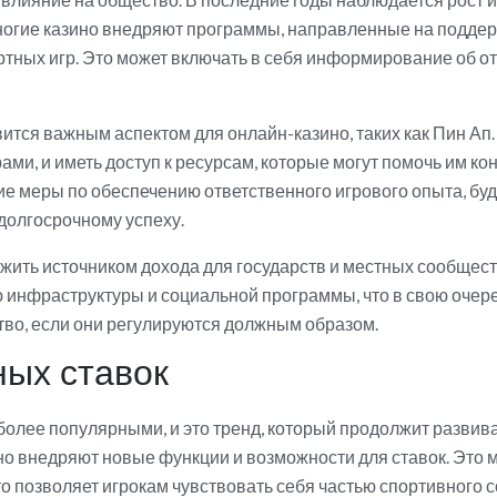
ногие казино внедряют программы, направленные на поддерж
артных игр. Это может включать в себя информирование об о
ится важным аспектом для онлайн-казино, таких как Пин А
рами, и иметь доступ к ресурсам, которые могут помочь им к
 меры по обеспечению ответственного игрового опыта, буд
 долгосрочному успеху.
ужить источником дохода для государств и местных сообщест
 инфраструктуры и социальной программы, что в свою очер
тво, если они регулируются должным образом.
ных ставок
олее популярными, и это тренд, который продолжит развиват
но внедряют новые функции и возможности для ставок. Это мо
о позволяет игрокам чувствовать себя частью спортивного с