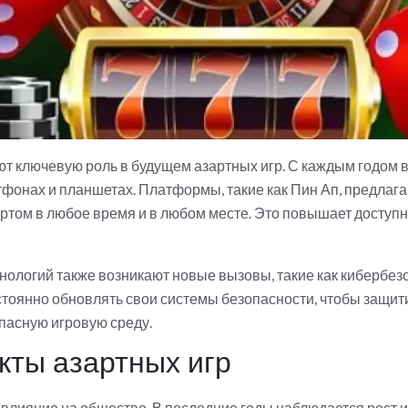
т ключевую роль в будущем азартных игр. С каждым годом 
тфонах и планшетах. Платформы, такие как Пин Ап, предлаг
ртом в любое время и в любом месте. Это повышает доступн
хнологий также возникают новые вызовы, такие как кибербез
стоянно обновлять свои системы безопасности, чтобы защити
опасную игровую среду.
кты азартных игр
влияние на общество. В последние годы наблюдается рост и