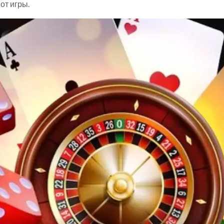
от игры.