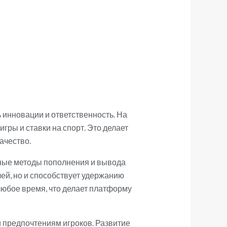
ь инновации и ответственность. На
ры и ставки на спорт. Это делает
ачество.
бные методы пополнения и вывода
ей, но и способствует удержанию
юбое время, что делает платформу
 предпочтениям игроков. Развитие