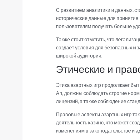
С развитием аналитики и данных, ст
исторические данные для принятия
пользователям получать больше удов
Также стоит отметить, что легализа
создаёт условия для безопасных и з
широкой аудитории.
Этические и прав
Этика азартных игр продолжает быт
Ап, должны соблюдать строгие нормы
лицензий, а также соблюдение стан
Правовые аспекты азартных игр так
деятельность казино, что может со
изменениям в законодательстве и а