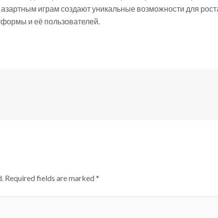
 азартным играм создают уникальные возможности для роста 
формы и её пользователей.
.
Required fields are marked
*