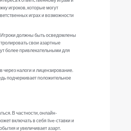
ку игроков, которые могут
тветственных играх и возможности
п. Игроки должны быть осведомлены
онтролировать свои азартные
ут более привлекательными для
в через налоги и лицензирование.
едь подчеркивает положительное
ься. В частности, онлайн-
жет включать в себя live-ставки и
обытия и увеличивает азарт.