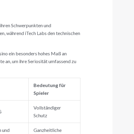
n ihren Schwerpunkten und
en, während iTech Labs den technischen
asino ein besonders hohes Maß an
e an, um ihre Seriosität umfassend zu
Bedeutung für
Spieler
Vollständiger
G
Schutz
n und
Ganzheitliche