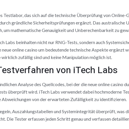
es Testlabor, das sich auf die technische Überprüfung von Online-
 durch gründliche Sicherheitsprüfungen ergänzt. Das australische
 um mathematische Genauigkeit und Unberechenbarkeit zu gewä
ch Labs beinhalten nicht nur RNG-Tests, sondern auch Systemsiche
 neue online casino um bedeutende technische Aspekte ergänzt 
 wirklich zufällig sind und keine Manipulation möglich ist.
Testverfahren von iTech Labs
ündlichen Analyse des Quellcodes, bei der die neue online casino 
sts überprüft wird. iTech Labs verwendet dabei hochmoderne Test
e Abweichungen von der erwarteten Zufälligkeit zu identifizieren.
eln, Auszahlungstabellen und Systemintegrität überprüft, was die
. Die Tester erfassen jeden Schritt genau und verfassen detaillie