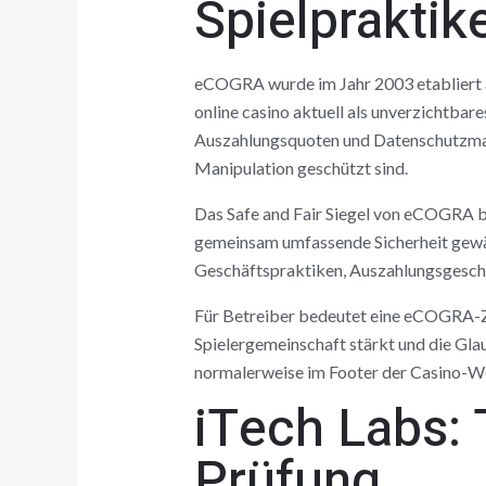
Spielpraktik
eCOGRA wurde im Jahr 2003 etabliert als
online casino aktuell als unverzichtbar
Auszahlungsquoten und Datenschutzmaß
Manipulation geschützt sind.
Das Safe and Fair Siegel von eCOGRA be
gemeinsam umfassende Sicherheit gewäh
Geschäftspraktiken, Auszahlungsgeschwi
Für Betreiber bedeutet eine eCOGRA-Zer
Spielergemeinschaft stärkt und die Gla
normalerweise im Footer der Casino-Webs
iTech Labs:
Prüfung