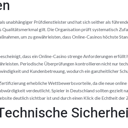
en
 unabhängiger Prüfdienstleister und hat sich seither als führende
es Qualitätsmerkmal gilt. Die Organisation prüft systematisch Zuf
nahmen, um zu gewährleisten, dass Online-Casinos höchste Stand
scheinigt, dass ein Online-Casino strenge Anforderungen erfüllt h
rleisten. Periodische Überprüfungen kontrollieren nicht nur tech
ndigkeit und Kundenbetreuung, wodurch ein ganzheitlicher Schutz
tifizierung erhebliche Wettbewerbsvorteile, da die neue online 
ubwürdigkeit verdeutlicht. Spieler in Deutschland sollten geziel
ite deutlich sichtbar ist und durch einen Klick die Echtheit der Z
 Technische Sicherhe