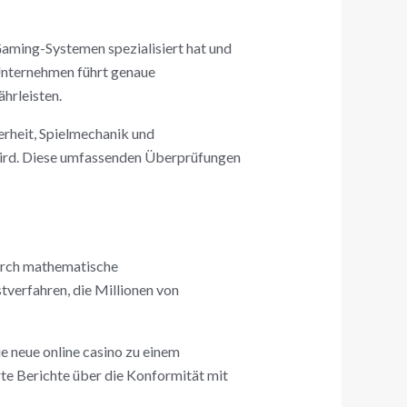
Gaming-Systemen spezialisiert hat und
 Unternehmen führt genaue
hrleisten.
rheit, Spielmechanik und
wird. Diese umfassenden Überprüfungen
durch mathematische
verfahren, die Millionen von
 neue online casino zu einem
rte Berichte über die Konformität mit