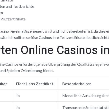
ten und Testberichte
rn
Prüfzertifikate
casino regelmäßig erneuert wird und nicht abgelaufen ist, da dies ei
sätzlich sollten seriöse Casinos ihre Testzertifikate deutlich sich
rten Online Casinos i
ne Casinos erfordert genaue Überprüfung der Qualitätssiegel, wobe
und Spielern Orientierung bietet.
ikat
iTech Labs Zertifikat
Besonderheiten
Ja
Monatliche Auszahlungsberi
Ja
Transparente Spielerstatisti