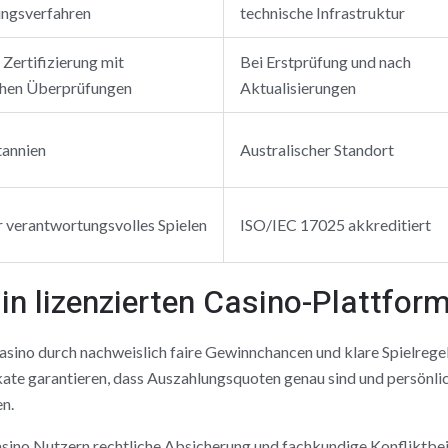
ngsverfahren
technische Infrastruktur
 Zertifizierung mit
Bei Erstprüfung und nach
chen Überprüfungen
Aktualisierungen
annien
Australischer Standort
ür verantwortungsvolles Spielen
ISO/IEC 17025 akkreditiert
r in lizenzierten Casino-Plattfor
 casino durch nachweislich faire Gewinnchancen und klare Spielreg
kate garantieren, dass Auszahlungsquoten genau sind und persönli
n.
casino Nutzern rechtliche Absicherung und fachkundige Konfliktbei