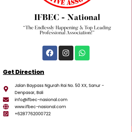
F
I
W
a
n
h
c
s
a
e
t
t
Get Direction
b
a
s
o
g
a
Jalan Baypass Ngurah Rai No. 50 XX, Sanur -
o
r
p
Denpasar, Bali
k
a
p
info@ifbec-nasional.com
m
www.ifbec-nasional.com
+6287762000722