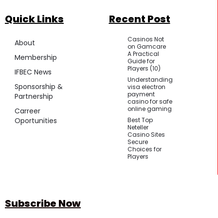
Quick Links
Recent Post
Casinos Not
About
on Gamcare
A Practical
Membership
Guide for
Players (10)
IFBEC News
Understanding
Sponsorship &
visa electron
payment
Partnership
casino for safe
online gaming
Carreer
Oportunities
Best Top
Neteller
Casino Sites
Secure
Choices for
Players
Subscribe Now