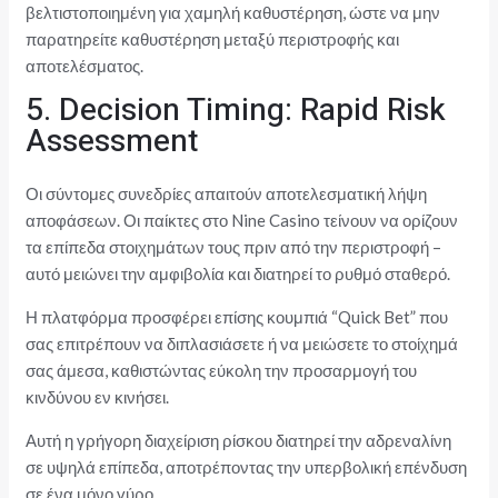
βελτιστοποιημένη για χαμηλή καθυστέρηση, ώστε να μην
παρατηρείτε καθυστέρηση μεταξύ περιστροφής και
αποτελέσματος.
5. Decision Timing: Rapid Risk
Assessment
Οι σύντομες συνεδρίες απαιτούν αποτελεσματική λήψη
αποφάσεων. Οι παίκτες στο Nine Casino τείνουν να ορίζουν
τα επίπεδα στοιχημάτων τους πριν από την περιστροφή –
αυτό μειώνει την αμφιβολία και διατηρεί το ρυθμό σταθερό.
Η πλατφόρμα προσφέρει επίσης κουμπιά “Quick Bet” που
σας επιτρέπουν να διπλασιάσετε ή να μειώσετε το στοίχημά
σας άμεσα, καθιστώντας εύκολη την προσαρμογή του
κινδύνου εν κινήσει.
Αυτή η γρήγορη διαχείριση ρίσκου διατηρεί την αδρεναλίνη
σε υψηλά επίπεδα, αποτρέποντας την υπερβολική επένδυση
σε ένα μόνο γύρο.