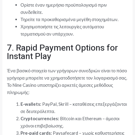
Ορίστε έναν ημερήσιο προϋπολογισμό πριν
συνδεθείτε.
Τηρείτε τα προκαθορισμένα μεγέθη στοιχημάτων.
Χρησιμοποιήστε τις λειτουργίες αυτόματου
τερματισμού αν υπάρχουν.
7. Rapid Payment Options for
Instant Play
Ένα βασικό στοιχείο των γρήγορων συνεδριών είναι το πόσο
γρήγορα μπορείτε να χρηματοδοτήσετε τον λογαριασμό σας.
Το Nine Casino υποστηρίζει αρκετές άμεσες μεθόδους
πληρωμής:
E‑wallets:
PayPal, Skrill – καταθέσεις επεξεργάζονται
σε δευτερόλεπτα.
Cryptocurrencies:
Bitcoin και Ethereum – άμεσοι
χρόνοι επιβεβαίωσης.
Pre‑paid cards:
Paysafecard – χωρίς καθυστερήσεις