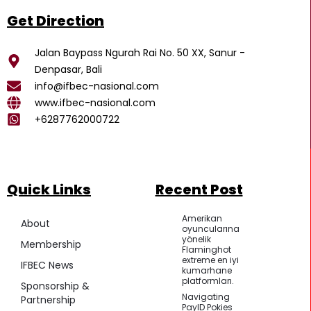
c
s
a
e
t
t
Get Direction
b
a
s
o
g
a
Jalan Baypass Ngurah Rai No. 50 XX, Sanur -
o
r
p
Denpasar, Bali
k
a
p
info@ifbec-nasional.com
m
www.ifbec-nasional.com
+6287762000722
Quick Links
Recent Post
Amerikan
About
oyuncularına
yönelik
Membership
Flaminghot
extreme en iyi
IFBEC News
kumarhane
platformları.
Sponsorship &
Navigating
Partnership
PayID Pokies