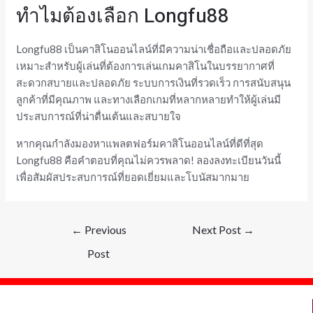
ทำไมต้องเลือก Longfu88
Longfu88 เป็นคาสิโนออนไลน์ที่มีความน่าเชื่อถือและปลอดภัย
เหมาะสำหรับผู้เล่นที่ต้องการเล่นเกมคาสิโนในบรรยากาศที่
สะดวกสบายและปลอดภัย ระบบการเงินที่รวดเร็ว การสนับสนุน
ลูกค้าที่มีคุณภาพ และทางเลือกเกมที่หลากหลายทำให้ผู้เล่นมี
ประสบการณ์ที่น่าตื่นเต้นและสบายใจ
หากคุณกำลังมองหาแพลตฟอร์มคาสิโนออนไลน์ที่ดีที่สุด
Longfu88 คือคำตอบที่คุณไม่ควรพลาด! ลองลงทะเบียนวันนี้
เพื่อสัมผัสประสบการณ์ที่ยอดเยี่ยมและโบนัสมากมาย
←
Previous
Next Post
→
Post