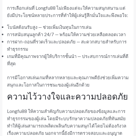
การเลือกเล่นที่ Longfu88 ไม่เพียงแต่จะให้ความสนุกสนาน แต่
ยังมีประโยชน์หลายประการที่ทำให้ผู้เล่นรู้สึกมั่นใจและพึงพอใจ:
โบนัสต้อนรับสูง — ช่วยเพิ่มเงินทุนในการเล่น
การสนับสนุนลูกค้า 24/7 — พร้อมให้ความช่วยเหลือตลอดเวลา
การฝาก-ถอนที่รวดเร็วและปลอดภัย — สะดวกสบายสำหรับการ
ทำธุรกรรม
เกมที่มีคุณภาพจากผู้ให้บริการชั้นนำ — ประสบการณ์การเล่นที่ดี
ที่สุด
การมีโอกาสเล่นเกมที่หลากหลายและคุณภาพดียังช่วยเพิ่มความ
สนุกและโอกาสในการชนะของผู้เล่นอีกด้วย
ความไว้วางใจและความปลอดภัย
Longfu88 ให้ความสำคัญกับความปลอดภัยของข้อมูลและการ
ทำธุรกรรมของผู้เล่น โดยมีระบบรักษาความปลอดภัยที่ทันสมัย
ทำให้ผู้เล่นสามารถเพลิดเพลินกับความสนุกได้โดยไม่ต้องกังวล
เรื่องความปลอดภัย นอกจากนี้ยังมีการตรวจสอบและอนุญาต