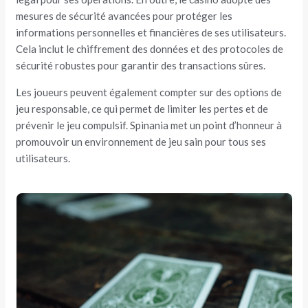
mesures de sécurité avancées pour protéger les
informations personnelles et financières de ses utilisateurs.
Cela inclut le chiffrement des données et des protocoles de
sécurité robustes pour garantir des transactions sûres.
Les joueurs peuvent également compter sur des options de
jeu responsable, ce qui permet de limiter les pertes et de
prévenir le jeu compulsif. Spinania met un point d’honneur à
promouvoir un environnement de jeu sain pour tous ses
utilisateurs.