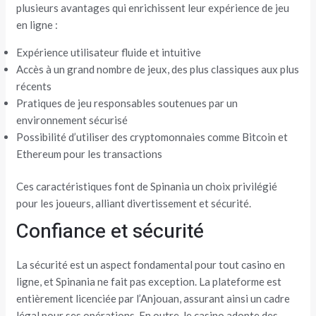
plusieurs avantages qui enrichissent leur expérience de jeu
en ligne :
Expérience utilisateur fluide et intuitive
Accès à un grand nombre de jeux, des plus classiques aux plus
récents
Pratiques de jeu responsables soutenues par un
environnement sécurisé
Possibilité d’utiliser des cryptomonnaies comme Bitcoin et
Ethereum pour les transactions
Ces caractéristiques font de Spinania un choix privilégié
pour les joueurs, alliant divertissement et sécurité.
Confiance et sécurité
La sécurité est un aspect fondamental pour tout casino en
ligne, et Spinania ne fait pas exception. La plateforme est
entièrement licenciée par l’Anjouan, assurant ainsi un cadre
légal pour ses opérations. En outre, le casino adopte des