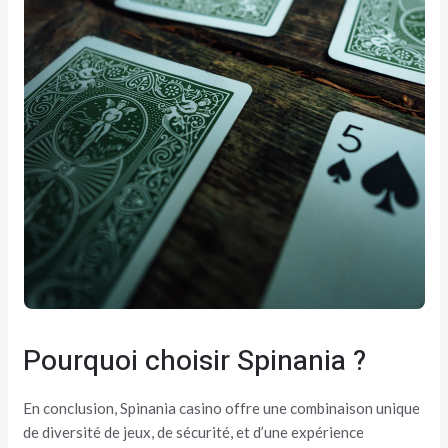
Pourquoi choisir Spinania ?
En conclusion, Spinania casino offre une combinaison unique
de diversité de jeux, de sécurité, et d’une expérience