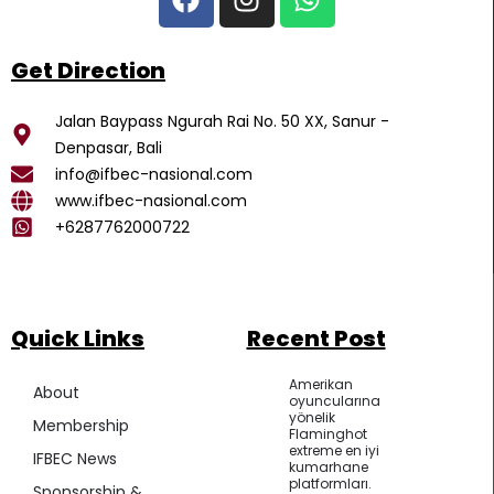
a
n
h
c
s
a
e
t
t
Get Direction
b
a
s
o
g
a
Jalan Baypass Ngurah Rai No. 50 XX, Sanur -
o
r
p
Denpasar, Bali
k
a
p
info@ifbec-nasional.com
m
www.ifbec-nasional.com
+6287762000722
Quick Links
Recent Post
Amerikan
About
oyuncularına
yönelik
Membership
Flaminghot
extreme en iyi
IFBEC News
kumarhane
platformları.
Sponsorship &