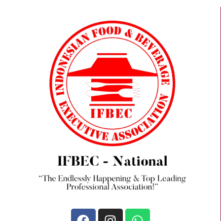
F
I
W