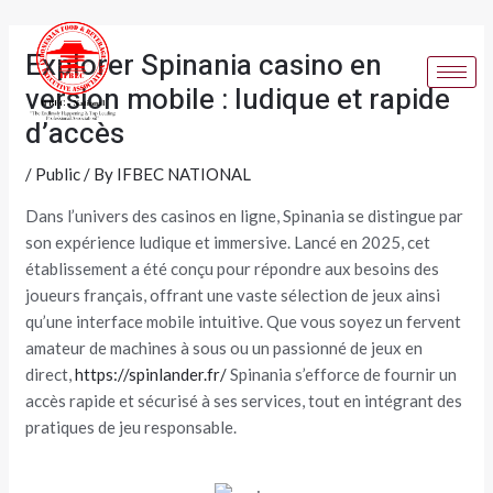
Skip
Post
to
navigation
Explorer Spinania casino en
content
version mobile : ludique et rapide
d’accès
/
Public
/ By
IFBEC NATIONAL
Dans l’univers des casinos en ligne, Spinania se distingue par
son expérience ludique et immersive. Lancé en 2025, cet
établissement a été conçu pour répondre aux besoins des
joueurs français, offrant une vaste sélection de jeux ainsi
qu’une interface mobile intuitive. Que vous soyez un fervent
amateur de machines à sous ou un passionné de jeux en
direct,
https://spinlander.fr/
Spinania s’efforce de fournir un
accès rapide et sécurisé à ses services, tout en intégrant des
pratiques de jeu responsable.