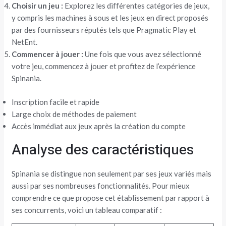
Choisir un jeu :
Explorez les différentes catégories de jeux,
y compris les machines à sous et les jeux en direct proposés
par des fournisseurs réputés tels que Pragmatic Play et
NetEnt.
Commencer à jouer :
Une fois que vous avez sélectionné
votre jeu, commencez à jouer et profitez de l’expérience
Spinania.
Inscription facile et rapide
Large choix de méthodes de paiement
Accès immédiat aux jeux après la création du compte
Analyse des caractéristiques
Spinania se distingue non seulement par ses jeux variés mais
aussi par ses nombreuses fonctionnalités. Pour mieux
comprendre ce que propose cet établissement par rapport à
ses concurrents, voici un tableau comparatif :