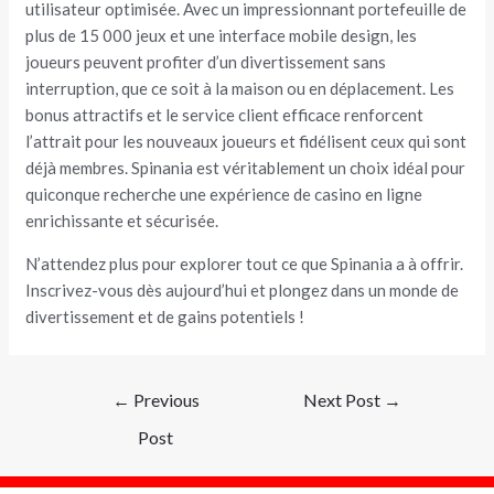
utilisateur optimisée. Avec un impressionnant portefeuille de
plus de 15 000 jeux et une interface mobile design, les
joueurs peuvent profiter d’un divertissement sans
interruption, que ce soit à la maison ou en déplacement. Les
bonus attractifs et le service client efficace renforcent
l’attrait pour les nouveaux joueurs et fidélisent ceux qui sont
déjà membres. Spinania est véritablement un choix idéal pour
quiconque recherche une expérience de casino en ligne
enrichissante et sécurisée.
N’attendez plus pour explorer tout ce que Spinania a à offrir.
Inscrivez-vous dès aujourd’hui et plongez dans un monde de
divertissement et de gains potentiels !
←
Previous
Next Post
→
Post