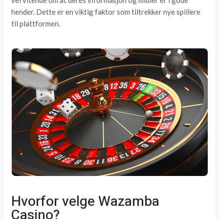
vel vitende om at deres informasjon og midler er i gode
hender. Dette er en viktig faktor som tiltrekker nye spillere
til plattformen.
Hvorfor velge Wazamba
Casino?