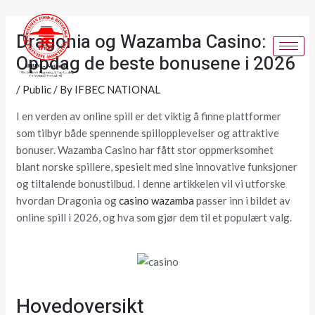
Skip
Post
to
navigation
Dragonia og Wazamba Casino:
content
Oppdag de beste bonusene i 2026
/
Public
/ By
IFBEC NATIONAL
I en verden av online spill er det viktig å finne plattformer
som tilbyr både spennende spillopplevelser og attraktive
bonuser. Wazamba Casino har fått stor oppmerksomhet
blant norske spillere, spesielt med sine innovative funksjoner
og tiltalende bonustilbud. I denne artikkelen vil vi utforske
hvordan Dragonia og
casino wazamba
passer inn i bildet av
online spill i 2026, og hva som gjør dem til et populært valg.
Hovedoversikt