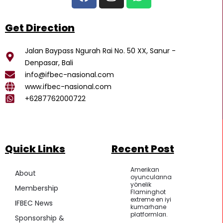
a
n
h
c
s
a
e
t
t
Get Direction
b
a
s
o
g
a
Jalan Baypass Ngurah Rai No. 50 XX, Sanur -
o
r
p
Denpasar, Bali
k
a
p
info@ifbec-nasional.com
m
www.ifbec-nasional.com
+6287762000722
Quick Links
Recent Post
Amerikan
About
oyuncularına
yönelik
Membership
Flaminghot
extreme en iyi
IFBEC News
kumarhane
platformları.
Sponsorship &