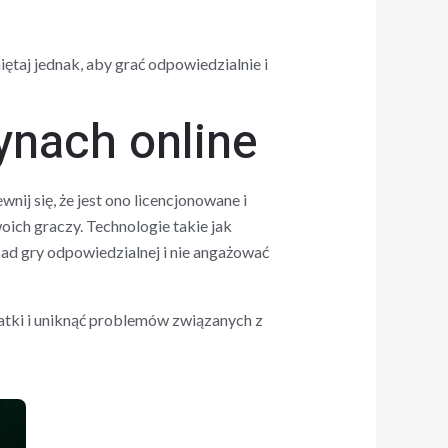
iętaj jednak, aby grać odpowiedzialnie i
ynach online
j się, że jest ono licencjonowane i
ich graczy. Technologie takie jak
sad gry odpowiedzialnej i nie angażować
datki i uniknąć problemów związanych z