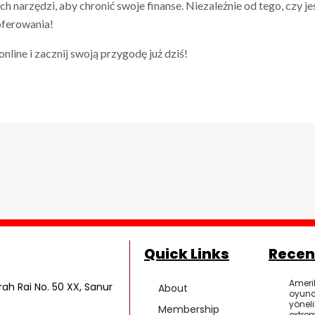
ch narzędzi, aby chronić swoje finanse. Niezależnie od tego, czy
oferowania!
nline i zacznij swoją przygodę już dziś!
Quick Links
Recen
Ameri
ah Rai No. 50 XX, Sanur
About
oyunc
yönel
Membership
extrem