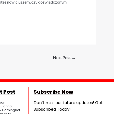
 jesteś nowicjuszem, czy doświadczonym
Next Post
→
t Post
Subscribe Now
Don’t miss our future updates! Get
kan
ularına
Subscribed Today!
ik Flaminghot
e en iyi