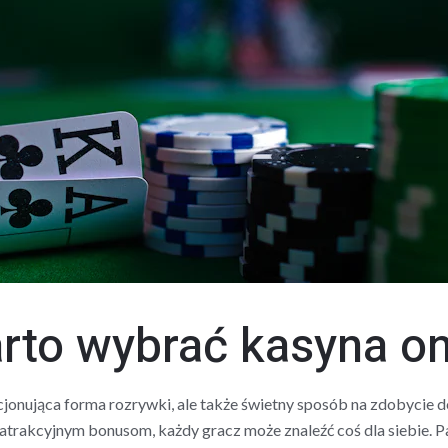
rto wybrać kasyna on
ocjonująca forma rozrywki, ale także świetny sposób na zdobyci
atrakcyjnym bonusom, każdy gracz może znaleźć coś dla siebie. P