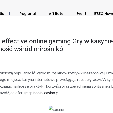
tion
Regional
Affiliate
Event
IFBEC New
f effective online gaming Gry w kasyni
ność wśród miłośnikó
większą popularność wśród miłośników rozrywki hazardowej. Dzię
go miejsca, kasyna internetowe przyciągają rzesze graczy. W tym
oznając najlepsze praktyki, korzyści oraz zagadnienia związane z 
rawdź, co oferuje
spinania-casino.pl
!