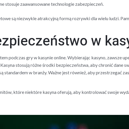
ne stosuje zaawansowane technologie zabezpieczeń.
etowe są niezwykle atrakcyjną formą rozrywki dla wielu ludzi. Pam
bezpieczeństwo w kas
m podczas gry w kasynie online. Wybierając kasyno, zawsze upewni
asyna stosują różne środki bezpieczeństwa, aby chronić dane swo
są standardem w branży. Ważne jest również, aby przestrzegać za
imitów, które niektóre kasyna oferują, aby kontrolować swoje wy