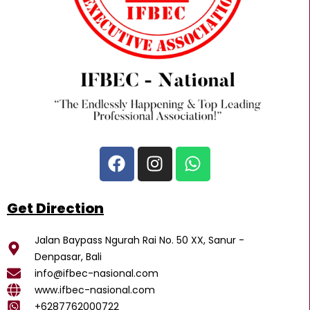
F
I
W
a
n
h
c
s
a
e
t
t
Get Direction
b
a
s
o
g
a
Jalan Baypass Ngurah Rai No. 50 XX, Sanur -
o
r
p
Denpasar, Bali
k
a
p
info@ifbec-nasional.com
m
www.ifbec-nasional.com
+6287762000722