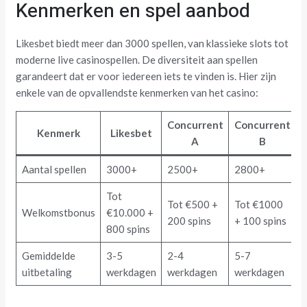
Kenmerken en spel aanbod
Likesbet biedt meer dan 3000 spellen, van klassieke slots tot
moderne live casinospellen. De diversiteit aan spellen
garandeert dat er voor iedereen iets te vinden is. Hier zijn
enkele van de opvallendste kenmerken van het casino:
Concurrent
Concurrent
Kenmerk
Likesbet
A
B
Aantal spellen
3000+
2500+
2800+
Tot
Tot €500 +
Tot €1000
Welkomstbonus
€10.000 +
200 spins
+ 100 spins
800 spins
Gemiddelde
3-5
2-4
5-7
uitbetaling
werkdagen
werkdagen
werkdagen