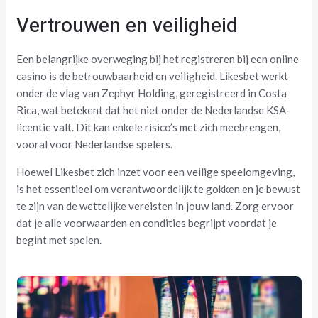
Vertrouwen en veiligheid
Een belangrijke overweging bij het registreren bij een online
casino is de betrouwbaarheid en veiligheid. Likesbet werkt
onder de vlag van Zephyr Holding, geregistreerd in Costa
Rica, wat betekent dat het niet onder de Nederlandse KSA-
licentie valt. Dit kan enkele risico’s met zich meebrengen,
vooral voor Nederlandse spelers.
Hoewel Likesbet zich inzet voor een veilige speelomgeving,
is het essentieel om verantwoordelijk te gokken en je bewust
te zijn van de wettelijke vereisten in jouw land. Zorg ervoor
dat je alle voorwaarden en condities begrijpt voordat je
begint met spelen.