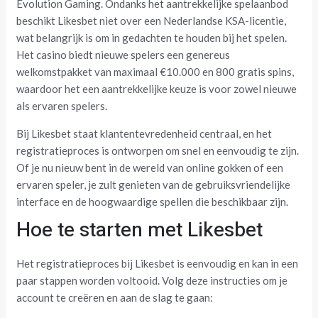
Evolution Gaming. Ondanks het aantrekkelijke spelaanbod
beschikt Likesbet niet over een Nederlandse KSA-licentie,
wat belangrijk is om in gedachten te houden bij het spelen.
Het casino biedt nieuwe spelers een genereus
welkomstpakket van maximaal €10.000 en 800 gratis spins,
waardoor het een aantrekkelijke keuze is voor zowel nieuwe
als ervaren spelers.
Bij Likesbet staat klantentevredenheid centraal, en het
registratieproces is ontworpen om snel en eenvoudig te zijn.
Of je nu nieuw bent in de wereld van online gokken of een
ervaren speler, je zult genieten van de gebruiksvriendelijke
interface en de hoogwaardige spellen die beschikbaar zijn.
Hoe te starten met Likesbet
Het registratieproces bij Likesbet is eenvoudig en kan in een
paar stappen worden voltooid. Volg deze instructies om je
account te creëren en aan de slag te gaan: