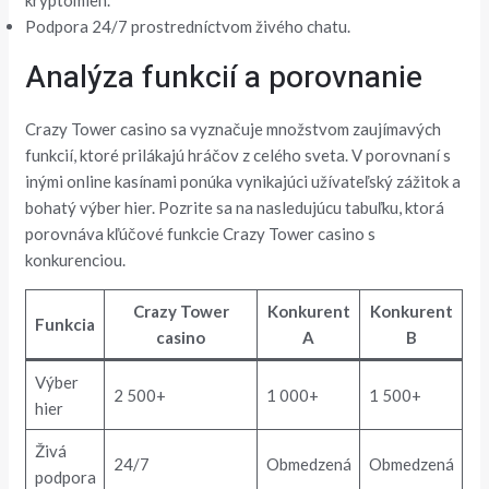
Podpora 24/7 prostredníctvom živého chatu.
Analýza funkcií a porovnanie
Crazy Tower casino sa vyznačuje množstvom zaujímavých
funkcií, ktoré prilákajú hráčov z celého sveta. V porovnaní s
inými online kasínami ponúka vynikajúci užívateľský zážitok a
bohatý výber hier. Pozrite sa na nasledujúcu tabuľku, ktorá
porovnáva kľúčové funkcie Crazy Tower casino s
konkurenciou.
Crazy Tower
Konkurent
Konkurent
Funkcia
casino
A
B
Výber
2 500+
1 000+
1 500+
hier
Živá
24/7
Obmedzená
Obmedzená
podpora