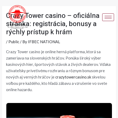
Skip
Post
to
navigation
Crazy Tower casino – oficiálna
content
stránka: registrácia, bonusy a
rýchly prístup k hrám
/
Public
/ By
IFBEC NATIONAL
Crazy Tower casino je online herná platforma, ktorá sa
zameriava na slovenských hráčov. Ponúka široký výber
kasínových hier, športových stávok a živých dealerov. Vďaka
užívateľsky prívetivému rozhraniu a rôznym bonusom pre
nových aj verných hráčov je
crazytowercasino.sk
skvelou
voľbou pre každého, kto hľadá zábavu a vzrušenie vo svete
online hazardu.