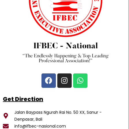
F
I
W
a
n
h
c
s
a
e
t
t
Get Direction
b
a
s
o
g
a
Jalan Baypass Ngurah Rai No. 50 XX, Sanur -
o
r
p
Denpasar, Bali
k
a
p
info@ifbec-nasional.com