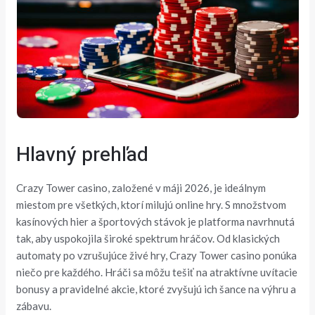
Hlavný prehľad
Crazy Tower casino, založené v máji 2026, je ideálnym
miestom pre všetkých, ktorí milujú online hry. S množstvom
kasínových hier a športových stávok je platforma navrhnutá
tak, aby uspokojila široké spektrum hráčov. Od klasických
automaty po vzrušujúce živé hry, Crazy Tower casino ponúka
niečo pre každého. Hráči sa môžu tešiť na atraktívne uvítacie
bonusy a pravidelné akcie, ktoré zvyšujú ich šance na výhru a
zábavu.