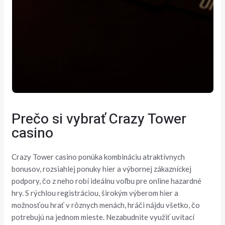
Prečo si vybrať Crazy Tower
casino
Crazy Tower casino ponúka kombináciu atraktívnych
bonusov, rozsiahlej ponuky hier a výbornej zákazníckej
podpory, čo z neho robí ideálnu voľbu pre online hazardné
hry. S rýchlou registráciou, širokým výberom hier a
možnosťou hrať v rôznych menách, hráči nájdu všetko, čo
potrebujú na jednom mieste. Nezabudnite využiť uvítací