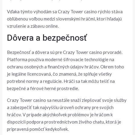
Vďaka týmto výhodám sa Crazy Tower casino rýchlo stáva
obľúbenou voľbou medzi slovenskými hráčmi, ktorí hľadajú
vzrušenie a zábavu online.
Dôvera a bezpečnosť
Bezpečnosť a dôvera sú pre Crazy Tower casino prvoradé.
Platforma používa moderné šifrovacie technológie na
ochranu osobných a finančných údajov hráčov. Okrem toho
je legálne licencovaná, čo znamená, že splňuje všetky
potrebné normy a regulácie. Hráči sa tak môžu tešiť na
bezpečné a férové herné prostredie.
Crazy Tower casino sa neustále snaží zlepšovať svoje služby
a zabezpečiť tak najvyššiu úroveň ochrany pre svojich
hráčov. V prípade akýchkoľvek problémov je hráčom k
dispozícii podpora prostredníctvom živého chatu, ktorá je
pripravená pomôcť kedykoľvek.