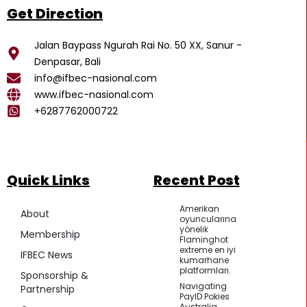
e
t
t
Get Direction
b
a
s
o
g
a
Jalan Baypass Ngurah Rai No. 50 XX, Sanur -
o
r
p
Denpasar, Bali
k
a
p
info@ifbec-nasional.com
m
www.ifbec-nasional.com
+6287762000722
Quick Links
Recent Post
Amerikan
About
oyuncularına
yönelik
Membership
Flaminghot
extreme en iyi
IFBEC News
kumarhane
platformları.
Sponsorship &
Navigating
Partnership
PayID Pokies
Australia