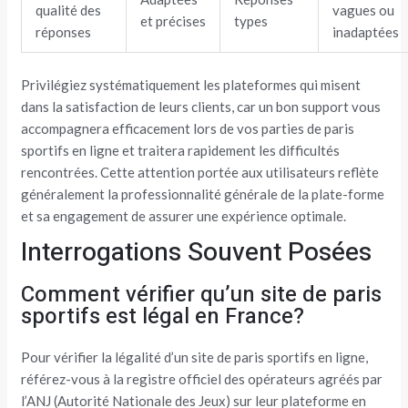
qualité des
vagues ou
et précises
types
réponses
inadaptées
Privilégiez systématiquement les plateformes qui misent
dans la satisfaction de leurs clients, car un bon support vous
accompagnera efficacement lors de vos parties de paris
sportifs en ligne et traitera rapidement les difficultés
rencontrées. Cette attention portée aux utilisateurs reflète
généralement la professionnalité générale de la plate-forme
et sa engagement de assurer une expérience optimale.
Interrogations Souvent Posées
Comment vérifier qu’un site de paris
sportifs est légal en France?
Pour vérifier la légalité d’un site de paris sportifs en ligne,
référez-vous à la registre officiel des opérateurs agréés par
l’ANJ (Autorité Nationale des Jeux) sur leur plateforme en