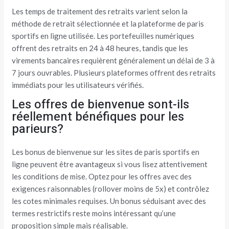
Les temps de traitement des retraits varient selon la
méthode de retrait sélectionnée et la plateforme de paris
sportifs en ligne utilisée. Les portefeuilles numériques
offrent des retraits en 24 à 48 heures, tandis que les
virements bancaires requièrent généralement un délai de 3 à
7 jours ouvrables. Plusieurs plateformes offrent des retraits
immédiats pour les utilisateurs vérifiés.
Les offres de bienvenue sont-ils
réellement bénéfiques pour les
parieurs?
Les bonus de bienvenue sur les sites de paris sportifs en
ligne peuvent être avantageux si vous lisez attentivement
les conditions de mise. Optez pour les offres avec des
exigences raisonnables (rollover moins de 5x) et contrôlez
les cotes minimales requises. Un bonus séduisant avec des
termes restrictifs reste moins intéressant qu’une
proposition simple mais réalisable.