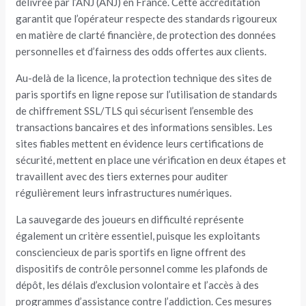
délivrée par l’ANJ (ANJ) en France. Cette accréditation
garantit que l’opérateur respecte des standards rigoureux
en matière de clarté financière, de protection des données
personnelles et d’fairness des odds offertes aux clients.
Au-delà de la licence, la protection technique des sites de
paris sportifs en ligne repose sur l’utilisation de standards
de chiffrement SSL/TLS qui sécurisent l’ensemble des
transactions bancaires et des informations sensibles. Les
sites fiables mettent en évidence leurs certifications de
sécurité, mettent en place une vérification en deux étapes et
travaillent avec des tiers externes pour auditer
régulièrement leurs infrastructures numériques.
La sauvegarde des joueurs en difficulté représente
également un critère essentiel, puisque les exploitants
consciencieux de paris sportifs en ligne offrent des
dispositifs de contrôle personnel comme les plafonds de
dépôt, les délais d’exclusion volontaire et l’accès à des
programmes d’assistance contre l’addiction. Ces mesures