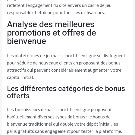
reflètent l’engagement du site envers un cadre de jeu
responsable et éthique pour tous ses utilisateurs.
Analyse des meilleures
promotions et offres de
bienvenue
Les plateformes de jeu paris sportifs en ligne se distinguent
pour séduire de nouveaux clients en proposant des bonus
attractifs qui peuvent considérablement augmenter votre
capital initial.
Les différentes catégories de bonus
offerts
Les fournisseurs de paris sportifs en ligne proposent
habituellement diverses types de bonus : le bonus de
bienvenue traditionnel qui double votre dépôt initial, les
paris gratuits sans engagement pour tester la plateforme.