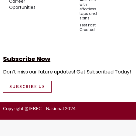
Carreer
with
Oportunities
effortless
taps and
spins
Test Post
Created
Subscribe Now
Don’t miss our future updates! Get Subscribed Today!
SUBSCRIBE US
Copyright @IFBEC – Nasional 2024