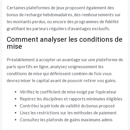
Certaines plateformes de jeux proposent également des
bonus de recharge hebdomadaires, des remboursements sur
les montants perdus, ou encore des programmes de fidélité
gratifiant les parieurs réguliers d’avantages exclusifs.
Comment analyser les conditions de
mise
Préalablement à accepter un avantage sur une plateforme de
paris sportifs en ligne, analysez soigneusement les
conditions de mise qui définissent combien de fois vous
devrez miser le capital avant de pouvoir retirer vos gains.
Vérifiez le coefficient de mise exigé par l’opérateur
Repérez les disciplines et rapports minimales éligibles
Contrôlez la période de validité du bonus proposé
Lisez les restrictions sur les méthodes de paiement
Consultez les plafonds de gains maximums admis