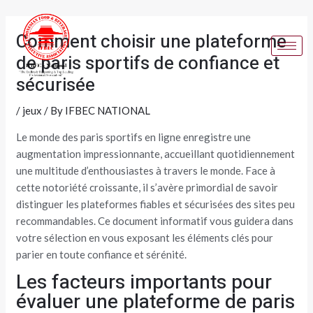
Skip
Post
to
navigation
Comment choisir une plateforme
content
de paris sportifs de confiance et
sécurisée
/
jeux
/ By
IFBEC NATIONAL
Le monde des paris sportifs en ligne enregistre une
augmentation impressionnante, accueillant quotidiennement
une multitude d’enthousiastes à travers le monde. Face à
cette notoriété croissante, il s’avère primordial de savoir
distinguer les plateformes fiables et sécurisées des sites peu
recommandables. Ce document informatif vous guidera dans
votre sélection en vous exposant les éléments clés pour
parier en toute confiance et sérénité.
Les facteurs importants pour
évaluer une plateforme de paris