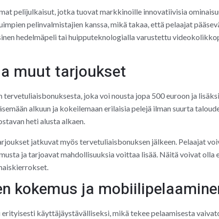
t pelijulkaisut, jotka tuovat markkinoille innovatiivisia ominaisu
tuimpien pelinvalmistajien kanssa, mikä takaa, että pelaajat pääse
ssinen hedelmäpeli tai huipputeknologialla varustettu videokolikkope
ja muut tarjoukset
tervetuliaisbonuksesta, joka voi nousta jopa 500 euroon ja lisäksi
semään alkuun ja kokeilemaan erilaisia pelejä ilman suurta taloudel
stavan heti alusta alkaen.
rjoukset jatkuvat myös tervetuliaisbonuksen jälkeen. Pelaajat voiv
musta ja tarjoavat mahdollisuuksia voittaa lisää. Näitä voivat olla
maiskierrokset.
en kokemus ja mobiilipelaamine
erityisesti käyttäjäystävälliseksi, mikä tekee pelaamisesta vaivato