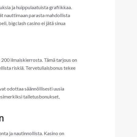
uksia ja huippulaatuista grafiikkaa.
vät nauttimaan parasta mahdollista
li, bigclash casino ei jätä sinua
 200 ilmaiskierrosta. Tämä tarjous on
lista riskiä. Tervetuliaisbonus tekee
at odottaa säännöllisesti uusia
 esimerkiksi talletusbonukset,
n
nta ja nautinnollista. Kasino on