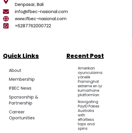
o
r
p
Denpasar, Bali
k
a
p
info@ifbec-nasional.com
m
www.ifbec-nasional.com
+6287762000722
Quick Links
Recent Post
Amerikan
About
oyuncularına
yönelik
Membership
Flaminghot
extreme en iyi
IFBEC News
kumarhane
platformları.
Sponsorship &
Navigating
Partnership
PayID Pokies
Australia
Carreer
with
Oportunities
effortless
taps and
spins