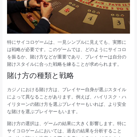
特にサイコロゲームは、一見シンプルに見えても、実際に
は戦略が必要です。このゲームでは、どのようにサイコロ
を振るか、賭け方などが重要であり、プレイヤーは自分の
賭けスタイルに合った戦略を練ることが求められます。
賭け方の種類と戦略
カジノにおける賭け方は、プレイヤー自身が選ぶスタイル
によって異なることがあります。例えば、ハイリスク・ハ
イリターンの賭け方を選ぶプレイヤーもいれば、より安全
な賭けを選ぶプレイヤーもいます。
賭け方の選択は、ゲームの結果に大きく影響します。特に
サイコロゲームにおいては、過去の結果を分析すること