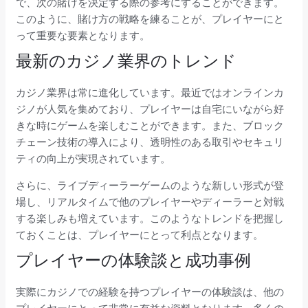
で、次の賭けを決定する際の参考にすることができます。
このように、賭け方の戦略を練ることが、プレイヤーにと
って重要な要素となります。
最新のカジノ業界のトレンド
カジノ業界は常に進化しています。最近ではオンラインカ
ジノが人気を集めており、プレイヤーは自宅にいながら好
きな時にゲームを楽しむことができます。また、ブロック
チェーン技術の導入により、透明性のある取引やセキュリ
ティの向上が実現されています。
さらに、ライブディーラーゲームのような新しい形式が登
場し、リアルタイムで他のプレイヤーやディーラーと対戦
する楽しみも増えています。このようなトレンドを把握し
ておくことは、プレイヤーにとって利点となります。
プレイヤーの体験談と成功事例
実際にカジノでの経験を持つプレイヤーの体験談は、他の
プレイヤーにとって非常に有益な資料となります。多くの