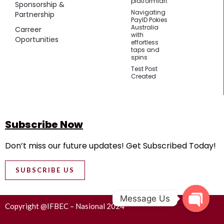
platformları.
Sponsorship &
Navigating
Partnership
PayID Pokies
Australia
Carreer
with
Oportunities
effortless
taps and
spins
Test Post
Created
Subscribe Now
Don’t miss our future updates! Get Subscribed Today!
SUBSCRIBE US
Message Us
Copyright @IFBEC – Nasional 2024
OPEN
CHATY