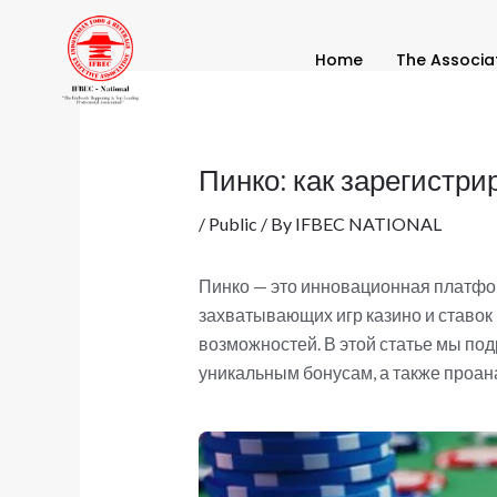
Skip
Post
to
navigation
Home
The Associa
content
Пинко: как зарегистри
/
Public
/ By
IFBEC NATIONAL
Пинко — это инновационная платфо
захватывающих игр казино и ставок
возможностей. В этой статье мы по
уникальным бонусам, а также проа