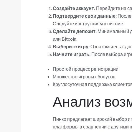
Создайте аккаунт:
Перейдите на са
Подтвердите свои данные:
После 
Следуйте инструкциям в письме.
Сделайте депозит:
Минимальный де
или Bitcoin.
Выберите игру:
Ознакомьтесь с дос
Начните играть:
После выбора игры
Простой процесс регистрации
Множество игровых бонусов
Круглосуточная поддержка клиенто
Анализ воз
Пинко предлагает широкий выбор иг
платформы в сравнении с другими 