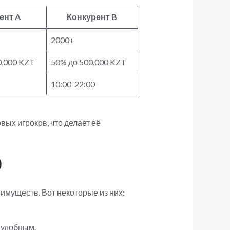
ент A
Конкурент B
2000+
0,000 KZT
50% до 500,000 KZT
10:00-22:00
ых игроков, что делает её
о
имуществ. Вот некоторые из них:
 удобным.