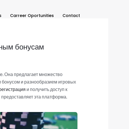
s
Carreer Oportunities
Contact
ьным бонусам
е. Она предлагает множество
м бонусом и разнообразием игровых
регистрация
и получить доступ к
 предоставляет эта платформа.