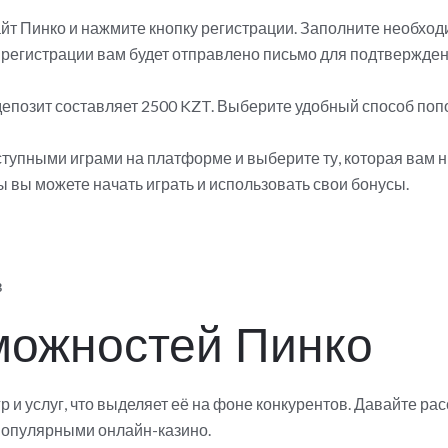
йт Пинко и нажмите кнопку регистрации. Заполните необхо
регистрации вам будет отправлено письмо для подтвержден
позит составляет 2500 KZT. Выберите удобный способ попо
тупными играми на платформе и выберите ту, которая вам н
 вы можете начать играть и использовать свои бонусы.
в
можностей Пинко
р и услуг, что выделяет её на фоне конкурентов. Давайте р
популярными онлайн-казино.